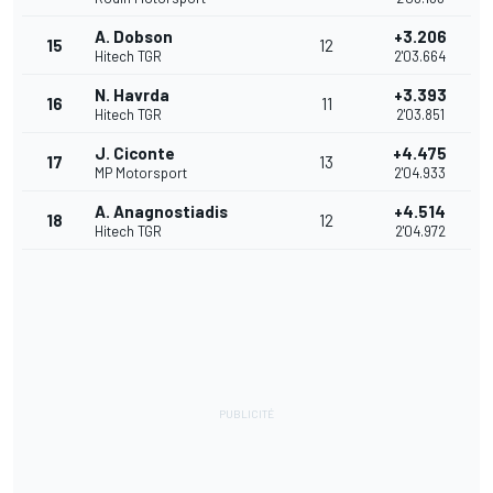
A. Dobson
+3.206
15
12
Hitech TGR
2'03.664
N. Havrda
+3.393
16
11
Hitech TGR
2'03.851
J. Ciconte
+4.475
17
13
MP Motorsport
2'04.933
A. Anagnostiadis
+4.514
18
12
Hitech TGR
2'04.972