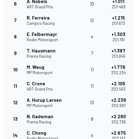
A. Nobels
+1.011
6
10
ART Grand Prix
2'01.469
R. Ferreira
+1.215
7
12
Campos Racing
2'01.673
E. Felbermayr
+1.303
8
4
Rodin Motorsport
2'01.761
T. Hausmann
+1.387
9
7
Prema Racing
2'01.845
M. Weug
+1.776
10
11
MP Motorsport
2'02.234
C. Crone
+2.105
11
11
ART Grand Prix
2'02.563
A. Hurup Larsen
+2.239
12
13
MP Motorsport
2'02.697
N. Gademan
+2.280
13
8
Prema Racing
2'02.738
C. Chong
+2.675
14
4
Rodin Motorsport
2'03.133