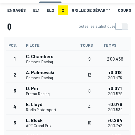
ENGAGÉS
EL1
EL2
Q
GRILLE DE DÉPART 1
COURSE 
Q
Toutes les statistiques
POS.
PILOTE
TOURS
TEMPS
C. Chambers
1
9
2'00.458
Campos Racing
A. Palmowski
+0.018
2
12
Campos Racing
2'00.476
D. Pin
+0.071
3
8
Prema Racing
2'00.529
E. Lloyd
+0.076
4
4
Rodin Motorsport
2'00.534
L. Block
+0.284
5
10
ART Grand Prix
2'00.742