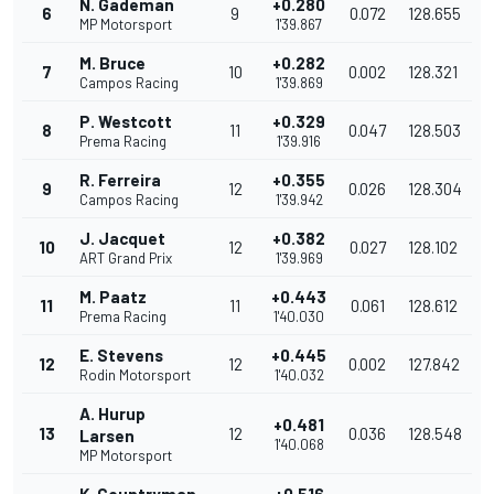
N. Gademan
+0.280
6
9
0.072
128.655
MP Motorsport
1'39.867
M. Bruce
+0.282
7
10
0.002
128.321
Campos Racing
1'39.869
P. Westcott
+0.329
8
11
0.047
128.503
Prema Racing
1'39.916
R. Ferreira
+0.355
9
12
0.026
128.304
Campos Racing
1'39.942
J. Jacquet
+0.382
10
12
0.027
128.102
ART Grand Prix
1'39.969
M. Paatz
+0.443
11
11
0.061
128.612
Prema Racing
1'40.030
E. Stevens
+0.445
12
12
0.002
127.842
Rodin Motorsport
1'40.032
A. Hurup
+0.481
13
12
0.036
128.548
Larsen
1'40.068
MP Motorsport