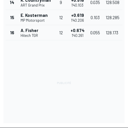
K. Countryman
+0.516
14
9
0.035
128.508
ART Grand Prix
1'40.103
E. Kosterman
+0.619
15
12
0.103
128.285
MP Motorsport
1'40.206
A. Fisher
+0.674
16
12
0.055
128.173
Hitech TGR
1'40.261