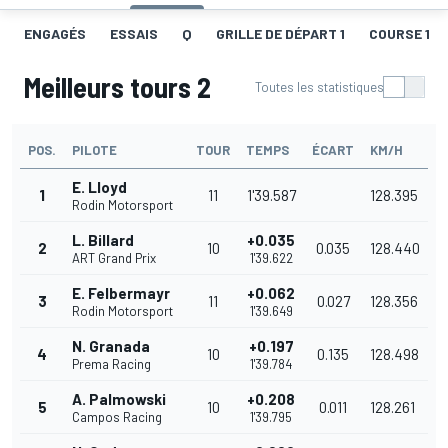
ENGAGÉS
ESSAIS
Q
GRILLE DE DÉPART 1
COURSE 1
Meilleurs tours 2
Toutes les statistiques
POS.
PILOTE
TOUR
TEMPS
ÉCART
KM/H
E. Lloyd
1
11
1'39.587
128.395
Rodin Motorsport
L. Billard
+0.035
2
10
0.035
128.440
ART Grand Prix
1'39.622
E. Felbermayr
+0.062
3
11
0.027
128.356
Rodin Motorsport
1'39.649
N. Granada
+0.197
4
10
0.135
128.498
Prema Racing
1'39.784
A. Palmowski
+0.208
5
10
0.011
128.261
Campos Racing
1'39.795