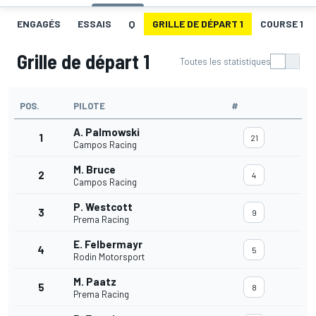
ENGAGÉS
ESSAIS
Q
GRILLE DE DÉPART 1
COURSE 1
Grille de départ 1
Toutes les statistiques
POS.
PILOTE
#
A. Palmowski
1
21
Campos Racing
M. Bruce
2
4
Campos Racing
P. Westcott
3
9
Prema Racing
E. Felbermayr
4
5
Rodin Motorsport
M. Paatz
5
8
Prema Racing