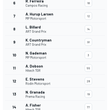
R. Ferreira
6
18
Campos Racing
A. Hurup Larsen
7
12
MP Motorsport
L. Billard
8
14
ART Grand Prix
K. Countryman
9
91
ART Grand Prix
N. Gademan
10
3
MP Motorsport
A. Dobson
11
55
Hitech TGR
E. Stevens
12
28
Rodin Motorsport
N. Granada
13
19
Prema Racing
A. Fisher
14
77
Hitech TGR