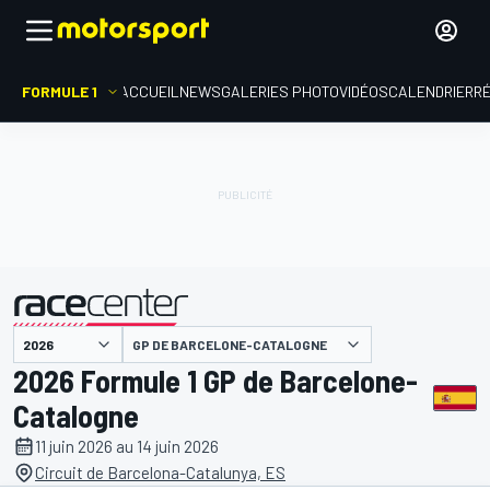
FORMULE 1
ACCUEIL
NEWS
GALERIES PHOTO
VIDÉOS
CALENDRIER
R
présenté par
GP DE BARCELONE-CATALOGNE
2026 Formule 1 GP de Barcelone-
Catalogne
11 juin 2026 au 14 juin 2026
Circuit de Barcelona-Catalunya, ES