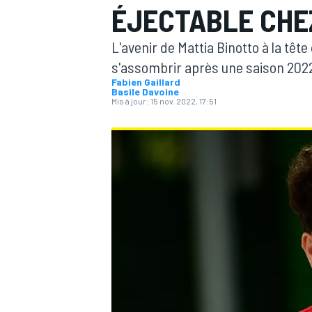
ÉJECTABLE CHE
L'avenir de Mattia Binotto à la têt
s'assombrir après une saison 202
Fabien Gaillard
Basile Davoine
Mis à jour:
15 nov. 2022, 17:51
MOTOGP