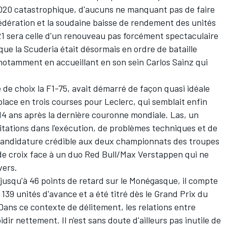
2020 catastrophique, d'aucuns ne manquant pas de faire
 fédération et la soudaine baisse de rendement des unités
21 sera celle d'un renouveau pas forcément spectaculaire
que la Scuderia était désormais en ordre de bataille
 notamment en accueillant en son sein Carlos Sainz qui
 choix la F1-75, avait démarré de façon quasi idéale
lace en trois courses pour Leclerc, qui semblait enfin
, 14 ans après la dernière couronne mondiale. Las, un
itations dans l'exécution, de problèmes techniques et de
 candidature crédible aux deux championnats des troupes
de croix face à un duo Red Bull/Max Verstappen qui ne
vers.
 jusqu'à 46 points de retard sur le Monégasque, il compte
139 unités d'avance et a été titré dès le Grand Prix du
Dans ce contexte de délitement, les relations entre
dir nettement. Il n'est sans doute d'ailleurs pas inutile de