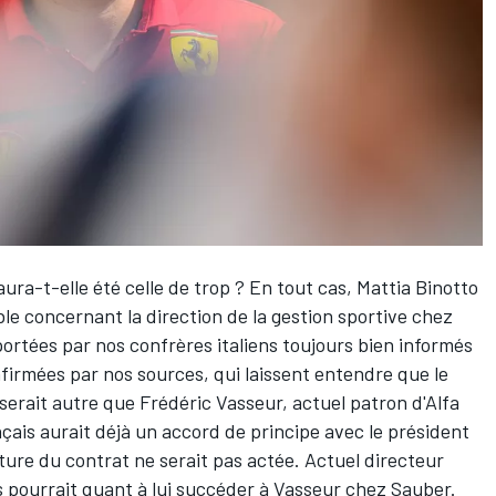
ura-t-elle été celle de trop ? En tout cas, Mattia Binotto
le concernant la direction de la gestion sportive chez
portées par nos confrères italiens toujours bien informés
nfirmées par nos sources, qui laissent entendre que le
serait autre que Frédéric Vasseur, actuel patron d'
Alfa
ançais aurait déjà un accord de principe avec le président
ture du contrat ne serait pas actée. Actuel directeur
s pourrait quant à lui succéder à Vasseur chez Sauber.