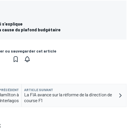
i s'explique
à cause du plafond budgétaire
er ou sauvegarder cet article
 PRÉCÉDENT
ARTICLE SUIVANT
Hamilton à
La FIA avance sur la réforme de la direction de
Interlagos
course F1
S