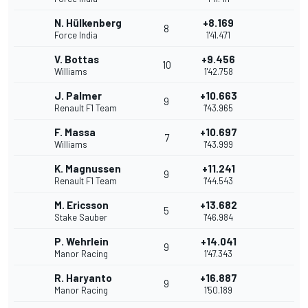
N. Hülkenberg
+8.169
8
Force India
1'41.471
V. Bottas
+9.456
10
Williams
1'42.758
J. Palmer
+10.663
9
Renault F1 Team
1'43.965
F. Massa
+10.697
7
Williams
1'43.999
K. Magnussen
+11.241
9
Renault F1 Team
1'44.543
M. Ericsson
+13.682
5
Stake Sauber
1'46.984
P. Wehrlein
+14.041
9
Manor Racing
1'47.343
R. Haryanto
+16.887
9
Manor Racing
1'50.189