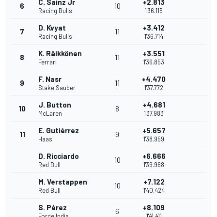
C. Sainz Jr
+2.813
6
10
Racing Bulls
1'36.115
D. Kvyat
+3.412
7
11
Racing Bulls
1'36.714
K. Räikkönen
+3.551
8
11
Ferrari
1'36.853
F. Nasr
+4.470
9
11
Stake Sauber
1'37.772
J. Button
+4.681
10
8
McLaren
1'37.983
E. Gutiérrez
+5.657
11
9
Haas
1'38.959
D. Ricciardo
+6.666
10
Red Bull
1'39.968
M. Verstappen
+7.122
10
Red Bull
1'40.424
S. Pérez
+8.109
6
Force India
1'41.411