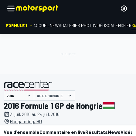
R
FORMULE 1
ACCUEIL
NEWS
GALERIES PHOTO
VIDÉOS
CALENDRIER
GP DE HONGRIE
présenté par
2016 Formule 1 GP de Hongrie
21 juil. 2016 au 24 juil. 2016
Hungaroring, HU
Vue d'ensemble
Commentaire en live
Résultats
News
Vidéo