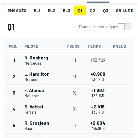
ENGAGÉS
EL1
EL2
EL3
Q1
Q2
Q3
GRILLE DE
Q1
Toutes les statistiques
POS.
PILOTE
TOURS
TEMPS
PNEUS
N. Rosberg
1
11
1'33.302
Mercedes
L. Hamilton
+0.908
2
11
Mercedes
1'34.210
F. Alonso
+1.863
3
10
McLaren
1'35.165
S. Vettel
+2.416
4
10
Ferrari
1'35.718
R. Grosjean
+2.604
5
9
Haas
1'35.906