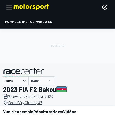
FORMULE 1
MOTOGP
WRC
WEC
BAKOU
présenté par
2023 FIA F2 Bakou
28 avr. 2023 au 30 avr. 2023
Baku City Circuit, AZ
Vue d'ensemble
Résultats
News
Vidéos