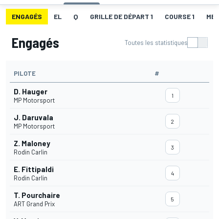
ENGAGÉS
EL
Q
GRILLE DE DÉPART 1
COURSE 1
MEI
Engagés
Toutes les statistiques
PILOTE
#
D. Hauger
1
MP Motorsport
J. Daruvala
2
MP Motorsport
Z. Maloney
3
Rodin Carlin
E. Fittipaldi
4
Rodin Carlin
T. Pourchaire
5
ART Grand Prix