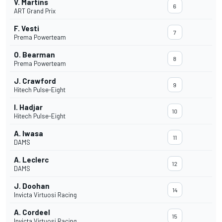
V. Martins
6
ART Grand Prix
F. Vesti
7
Prema Powerteam
O. Bearman
8
Prema Powerteam
J. Crawford
9
Hitech Pulse-Eight
I. Hadjar
10
Hitech Pulse-Eight
A. Iwasa
11
DAMS
A. Leclerc
12
DAMS
J. Doohan
14
Invicta Virtuosi Racing
A. Cordeel
15
Invicta Virtuosi Racing