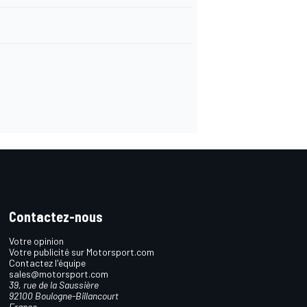
Contactez-nous
Votre opinion
Votre publicité sur Motorsport.com
Contactez l'équipe
sales@motorsport.com
39, rue de la Saussière
92100 Boulogne-Billancourt
France