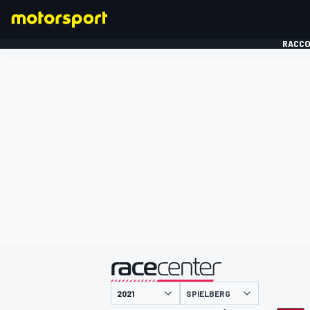
RACCO
FORMULE 1
présenté par
SPIELBERG