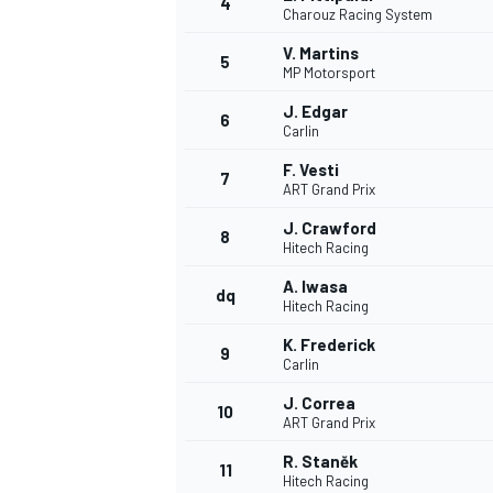
4
Charouz Racing System
V. Martins
5
WRC
MP Motorsport
J. Edgar
6
Carlin
F. Vesti
7
ART Grand Prix
J. Crawford
8
Hitech Racing
A. Iwasa
dq
Hitech Racing
K. Frederick
9
Carlin
WEC
J. Correa
10
ART Grand Prix
R. Staněk
11
Hitech Racing