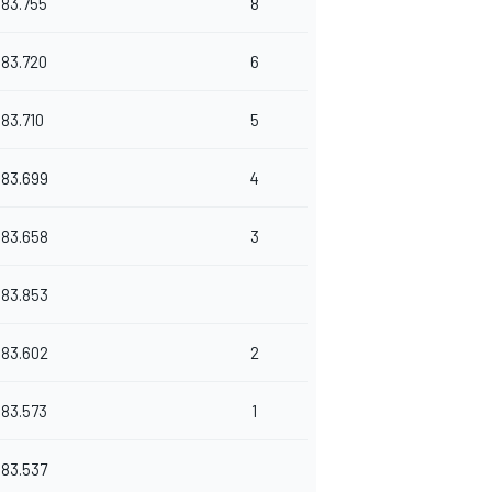
183.755
8
183.720
6
183.710
5
183.699
4
183.658
3
183.853
183.602
2
183.573
1
183.537