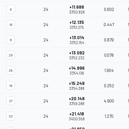
+11.688
24
0.602
6
33'50.828
+12.135
24
0.447
19
33'51.275
+13.014
24
0.879
8
33'52.154
+13.092
24
0.078
29
33'52.232
+14.996
24
1.904
26
33'54.136
+15.248
24
0.252
18
33'54.388
+20.148
24
4.900
27
33'59.288
+21.418
24
1.270
20
34'00.558