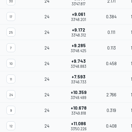
24
2.171
30
33'47.817
+9.061
24
0.384
17
33'48.201
+9.172
24
0.111
25
33'48.312
+9.285
24
0.113
7
33'48.425
+9.743
24
0.458
10
33'48.883
+7.593
24
11
33'46.733
+10.359
24
2.766
24
33'49.499
+10.678
24
0.319
9
33'49.818
+11.086
24
0.408
12
33'50.226