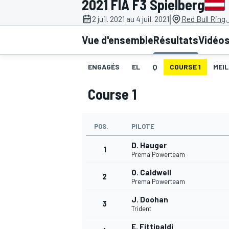
2021 FIA F3 Spielberg
|
2 juil. 2021 au 4 juil. 2021
Red Bull Ring,
Vue d'ensemble
Résultats
Vidéo
ENGAGÉS
EL
Q
COURSE 1
MEIL
MOTOGP
Course 1
POS.
PILOTE
D. Hauger
1
Prema Powerteam
O. Caldwell
2
Prema Powerteam
J. Doohan
3
Trident
E. Fittipaldi