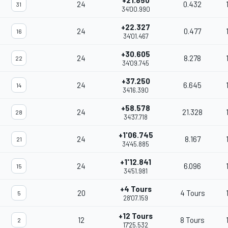
+21.850
24
0.432
31
34'00.990
+22.327
24
0.477
16
34'01.467
+30.605
24
8.278
22
34'09.745
+37.250
24
6.645
14
34'16.390
+58.578
24
21.328
28
34'37.718
+1'06.745
24
8.167
21
34'45.885
+1'12.841
24
6.096
15
34'51.981
+4 Tours
20
4 Tours
5
28'07.159
+12 Tours
12
8 Tours
2
17'25.532