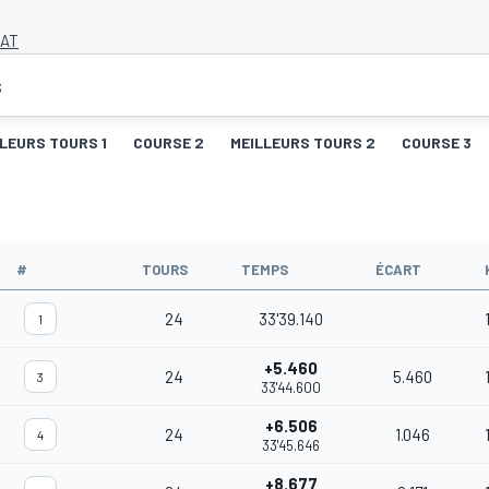
 AT
s
LEURS TOURS 1
COURSE 2
MEILLEURS TOURS 2
COURSE 3
#
TOURS
TEMPS
ÉCART
24
33'39.140
1
+5.460
24
5.460
3
33'44.600
+6.506
24
1.046
4
33'45.646
+8.677