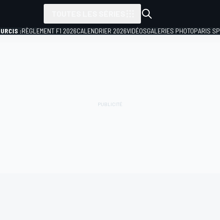
TOUTES LES SÉRIES
URCIS :
RÈGLEMENT F1 2026
CALENDRIER 2026
VIDÉOS
GALERIES PHOTO
PARIS S