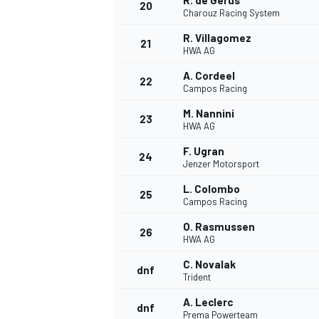
R. de Gerus
20
Charouz Racing System
R. Villagomez
21
HWA AG
A. Cordeel
22
Campos Racing
M. Nannini
23
HWA AG
F. Ugran
24
Jenzer Motorsport
L. Colombo
25
Campos Racing
O. Rasmussen
26
HWA AG
C. Novalak
dnf
Trident
A. Leclerc
dnf
Prema Powerteam