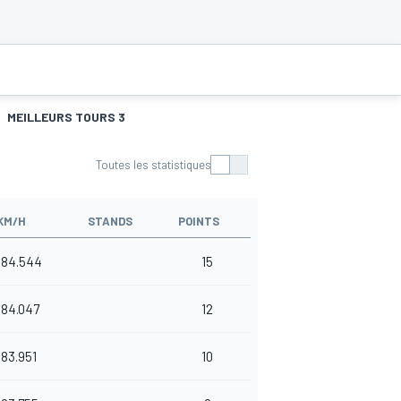
MEILLEURS TOURS 3
Toutes les statistiques
KM/H
STANDS
POINTS
184.544
15
184.047
12
183.951
10