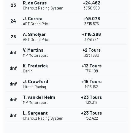
R. de Gerus
+24.462
23
Charouz Racing System
35'50.960
J. Correa
+49.078
24
ART Grand Prix
36'15.576
A. Smolyar
+1'15.296
25
ART Grand Prix
36'41.794
V. Martins
+2 Tours
dnf
MP Motorsport
32'31.660
K. Frederick
+12 Tours
dnf
Carlin
17'41.109
J. Crawford
+15 Tours
dnf
Hitech Racing
14'16.152
T. van der Helm
+23 Tours
dnf
MP Motorsport
1'32.318
L. Sargeant
+23 Tours
dnf
Charouz Racing System
1'32.422