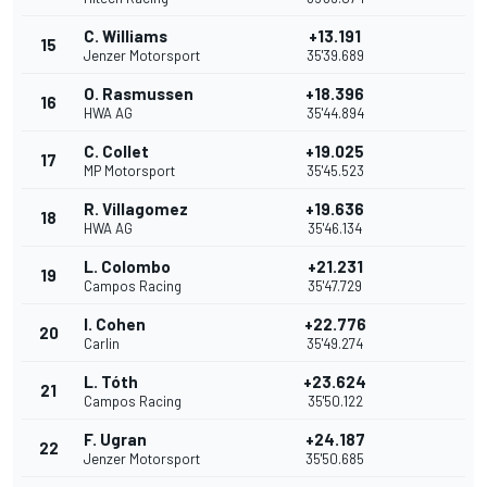
C. Williams
+13.191
15
Jenzer Motorsport
35'39.689
O. Rasmussen
+18.396
16
HWA AG
35'44.894
C. Collet
+19.025
17
MP Motorsport
35'45.523
R. Villagomez
+19.636
18
HWA AG
35'46.134
L. Colombo
+21.231
19
Campos Racing
35'47.729
I. Cohen
+22.776
20
Carlin
35'49.274
L. Tóth
+23.624
21
Campos Racing
35'50.122
F. Ugran
+24.187
22
Jenzer Motorsport
35'50.685