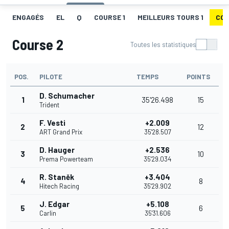
ENGAGÉS
EL
Q
COURSE 1
MEILLEURS TOURS 1
COU
Course 2
Toutes les statistiques
POS.
PILOTE
TEMPS
POINTS
D. Schumacher
1
35'26.498
15
Trident
F. Vesti
+2.009
2
12
ART Grand Prix
35'28.507
D. Hauger
+2.536
3
10
Prema Powerteam
35'29.034
R. Staněk
+3.404
4
8
Hitech Racing
35'29.902
J. Edgar
+5.108
5
6
Carlin
35'31.606