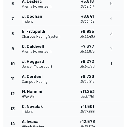
A. Leclerc
+5.816
6
5
Prema Powerteam
35'32.314
J. Doohan
+6.641
7
4
Trident
35'33.139
E. Fittipaldi
+6.995
8
3
Charouz Racing System
35'33.493
O. Caldwell
+7.377
9
2
Prema Powerteam
35'33.875
J. Hoggard
+8.272
10
1
Jenzer Motorsport
35'34.770
A. Cordeel
+9.720
11
Campos Racing
35'36.218
M. Nannini
+11.253
12
HWA AG
35'37.751
C. Novalak
+11.501
13
Trident
35'37.999
A. Iwasa
+12.576
14
Hitech Racing
35'39.074