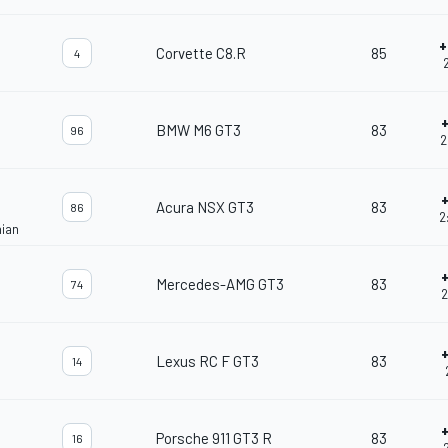
+
Corvette C8.R
85
4
BMW M6 GT3
83
96
2
Acura NSX GT3
83
86
2
nian
Mercedes-AMG GT3
83
74
2
Lexus RC F GT3
83
14
Porsche 911 GT3 R
83
16