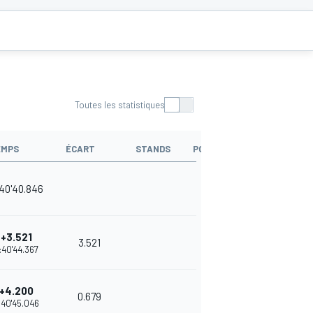
Toutes les statistiques
EMPS
ÉCART
STANDS
POINTS
40'40.846
35
+3.521
3.521
32
:40'44.367
+4.200
0.679
30
:40'45.046