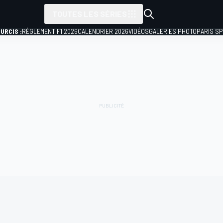
TOUTES LES SÉRIES
URCIS :
RÈGLEMENT F1 2026
CALENDRIER 2026
VIDÉOS
GALERIES PHOTO
PARIS S