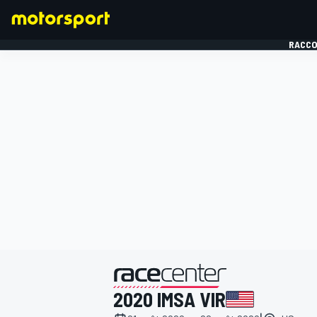
RACCO
FORMULE 1
présenté par
2020 IMSA VIR