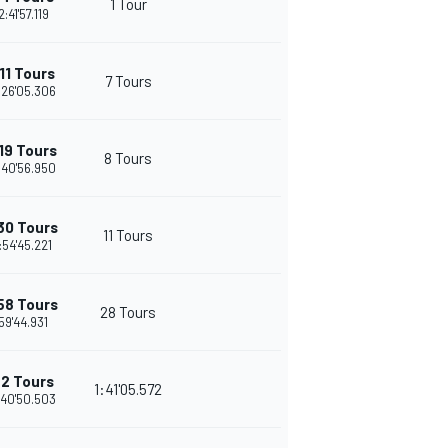
1 Tour
21
2:41'57.119
11 Tours
7 Tours
20
:26'05.306
19 Tours
8 Tours
25
:40'56.950
30 Tours
11 Tours
19
:54'45.221
58 Tours
28 Tours
18
59'44.931
+2 Tours
1:41'05.572
17
:40'50.503