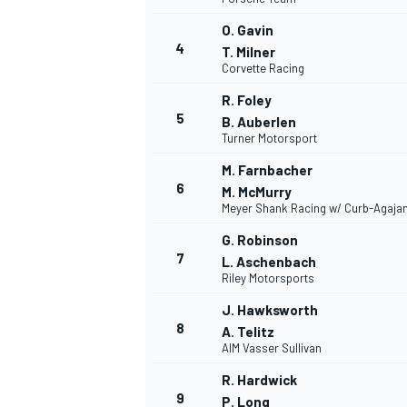
O. Gavin
4
T. Milner
WRC
Corvette Racing
R. Foley
5
B. Auberlen
Turner Motorsport
M. Farnbacher
6
M. McMurry
Meyer Shank Racing w/ Curb-Agaja
G. Robinson
7
L. Aschenbach
Riley Motorsports
J. Hawksworth
WEC
8
A. Telitz
AIM Vasser Sullivan
R. Hardwick
9
P. Long