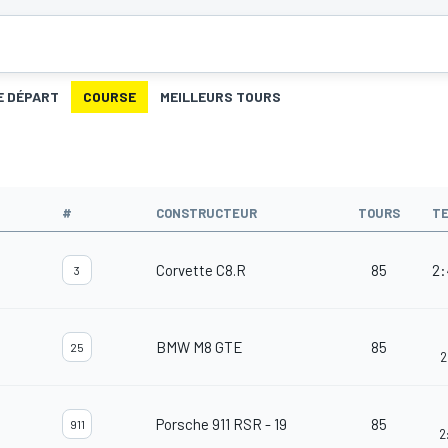
E DÉPART
COURSE
MEILLEURS TOURS
#
CONSTRUCTEUR
TOURS
T
Corvette C8.R
85
2:
3
BMW M8 GTE
85
25
2
Porsche 911 RSR - 19
85
911
2