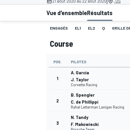
|
21 août 2020 au 22 août 2020
, US
Vue d'ensemble
Résultats
ENGAGÉS
EL1
EL2
Q
GRILLE D
Course
MOTOGP
POS.
PILOTES
A. Garcia
1
J. Taylor
Corvette Racing
B. Spengler
2
C. de Phillippi
Rahal Letterman Lanigan Racing
N. Tandy
3
F. Makowiecki
Porsche Team