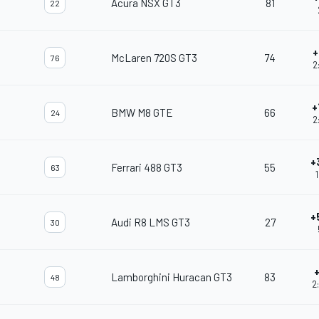
Acura NSX GT3
81
22
+
McLaren 720S GT3
74
76
2
+
BMW M8 GTE
66
24
2
+
Ferrari 488 GT3
55
63
1
+
Audi R8 LMS GT3
27
30
Lamborghini Huracan GT3
83
48
2