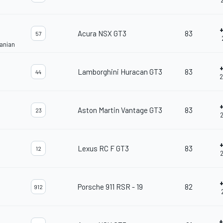
Acura NSX GT3
83
57
anian
Lamborghini Huracan GT3
83
44
2
Aston Martin Vantage GT3
83
23
2
Lexus RC F GT3
83
12
2
Porsche 911 RSR - 19
82
912
+