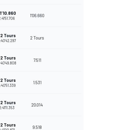
1'10.860
1'06.660
28
2:41'51.706
+2 Tours
2 Tours
35
:40'42.297
+2 Tours
7.511
32
:40'49.808
+2 Tours
1.531
30
:40'51.339
+2 Tours
20.014
28
2:41'11.353
+2 Tours
9.518
26