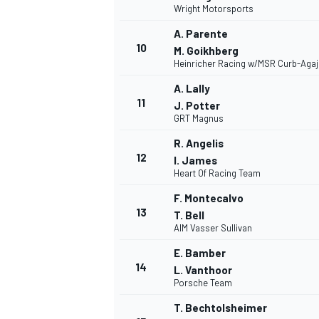
Wright Motorsports
A. Parente
10
M. Goikhberg
Heinricher Racing w/MSR Curb-Agaj
A. Lally
11
J. Potter
GRT Magnus
R. Angelis
12
I. James
Heart Of Racing Team
F. Montecalvo
13
T. Bell
AIM Vasser Sullivan
E. Bamber
14
L. Vanthoor
Porsche Team
T. Bechtolsheimer