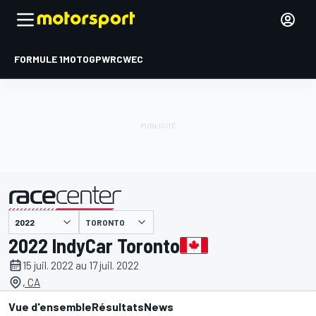
FORMULE 1
MOTOGP
WRC
WEC
TORONTO
présenté par
2022 IndyCar Toronto
15 juil. 2022 au 17 juil. 2022
, CA
Vue d'ensemble
Résultats
News