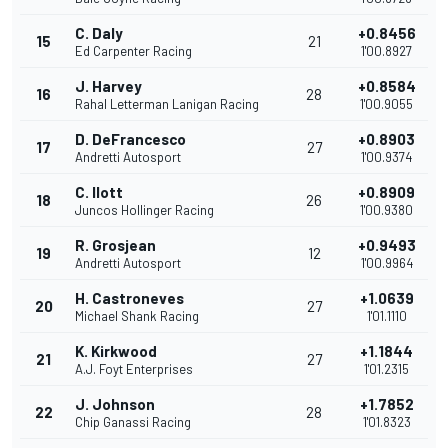
C. Daly
+0.8456
15
21
Ed Carpenter Racing
1'00.8927
J. Harvey
+0.8584
16
28
Rahal Letterman Lanigan Racing
1'00.9055
D. DeFrancesco
+0.8903
17
27
Andretti Autosport
1'00.9374
C. Ilott
+0.8909
18
26
Juncos Hollinger Racing
1'00.9380
R. Grosjean
+0.9493
19
12
Andretti Autosport
1'00.9964
H. Castroneves
+1.0639
20
27
Michael Shank Racing
1'01.1110
K. Kirkwood
+1.1844
21
27
A.J. Foyt Enterprises
1'01.2315
J. Johnson
+1.7852
22
28
Chip Ganassi Racing
1'01.8323