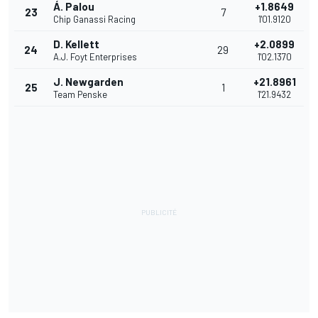
Á. Palou
+1.8649
23
7
Chip Ganassi Racing
1'01.9120
D. Kellett
+2.0899
24
29
A.J. Foyt Enterprises
1'02.1370
J. Newgarden
+21.8961
25
1
Team Penske
1'21.9432