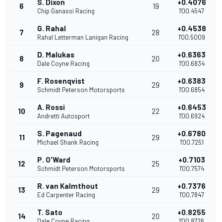
S. Dixon
+0.4076
6
19
Chip Ganassi Racing
1'00.4547
G. Rahal
+0.4538
7
28
Rahal Letterman Lanigan Racing
1'00.5009
D. Malukas
+0.6363
8
20
Dale Coyne Racing
1'00.6834
F. Rosenqvist
+0.6383
9
29
Schmidt Peterson Motorsports
1'00.6854
A. Rossi
+0.6453
10
22
Andretti Autosport
1'00.6924
S. Pagenaud
+0.6780
11
29
Michael Shank Racing
1'00.7251
P. O'Ward
+0.7103
12
25
Schmidt Peterson Motorsports
1'00.7574
R. van Kalmthout
+0.7376
13
29
Ed Carpenter Racing
1'00.7847
T. Sato
+0.8255
14
20
Dale Coyne Racing
1'00.8726