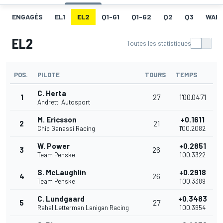
ENGAGÉS
EL1
EL2
Q1-G1
Q1-G2
Q2
Q3
WAR
EL2
Toutes les statistiques
POS.
PILOTE
TOURS
TEMPS
C. Herta
1
27
1'00.0471
Andretti Autosport
M. Ericsson
+0.1611
2
21
Chip Ganassi Racing
1'00.2082
W. Power
+0.2851
3
26
Team Penske
1'00.3322
S. McLaughlin
+0.2918
4
26
Team Penske
1'00.3389
C. Lundgaard
+0.3483
5
27
Rahal Letterman Lanigan Racing
1'00.3954