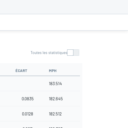
Toutes les statistiques
ÉCART
MPH
183.514
0.0835
182.645
0.0128
182.512