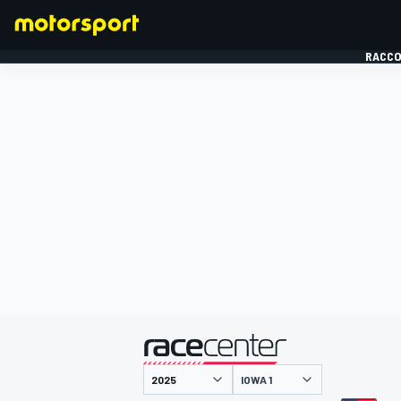
RACCO
FORMULE 1
présenté par
IOWA 1