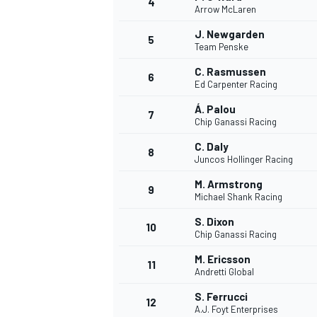
4
Arrow McLaren
J. Newgarden
5
WRC
Team Penske
C. Rasmussen
6
Ed Carpenter Racing
Á. Palou
7
Chip Ganassi Racing
C. Daly
8
Juncos Hollinger Racing
M. Armstrong
9
Michael Shank Racing
S. Dixon
10
Chip Ganassi Racing
WEC
M. Ericsson
11
Andretti Global
S. Ferrucci
12
A.J. Foyt Enterprises