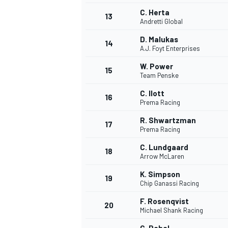
C. Herta
13
Andretti Global
D. Malukas
14
A.J. Foyt Enterprises
W. Power
15
Team Penske
C. Ilott
16
Prema Racing
R. Shwartzman
17
Prema Racing
C. Lundgaard
18
Arrow McLaren
K. Simpson
19
Chip Ganassi Racing
F. Rosenqvist
20
Michael Shank Racing