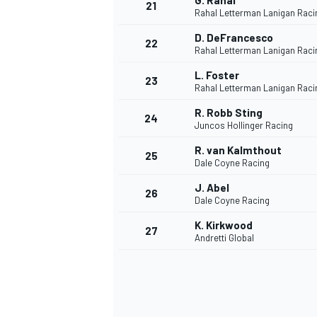
G. Rahal
21
Rahal Letterman Lanigan Raci
D. DeFrancesco
22
Rahal Letterman Lanigan Raci
L. Foster
23
Rahal Letterman Lanigan Raci
R. Robb Sting
24
Juncos Hollinger Racing
R. van Kalmthout
25
Dale Coyne Racing
J. Abel
26
Dale Coyne Racing
K. Kirkwood
27
Andretti Global