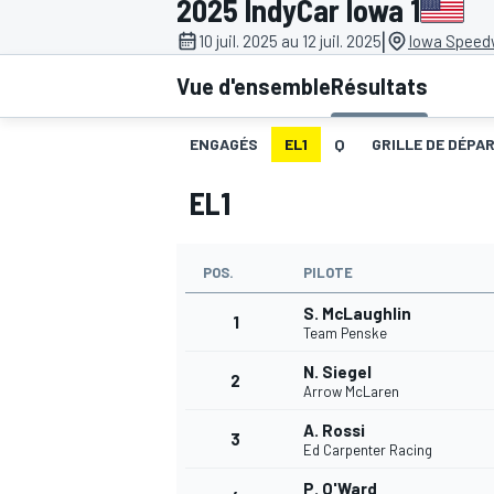
2025 IndyCar Iowa 1
|
10 juil. 2025 au 12 juil. 2025
Iowa Speed
Vue d'ensemble
Résultats
ENGAGÉS
EL1
Q
GRILLE DE DÉPA
MOTOGP
EL1
POS.
PILOTE
S. McLaughlin
1
Team Penske
N. Siegel
2
Arrow McLaren
A. Rossi
3
Ed Carpenter Racing
P. O'Ward