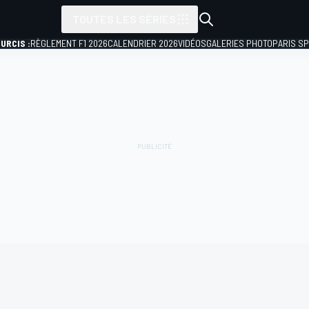
TOUTES LES SÉRIES
URCIS :
RÈGLEMENT F1 2026
CALENDRIER 2026
VIDÉOS
GALERIES PHOTO
PARIS S