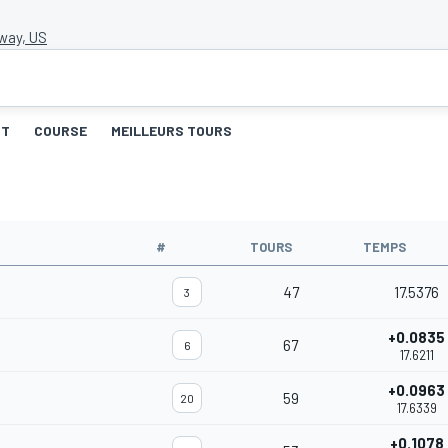
way, US
RT
COURSE
MEILLEURS TOURS
#
TOURS
TEMPS
47
17.5376
3
+0.0835
67
6
17.6211
+0.0963
59
20
17.6339
+0.1078