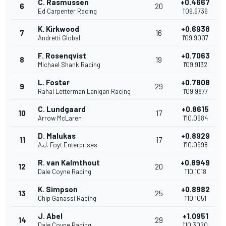
C. Rasmussen
+0.4667
6
20
Ed Carpenter Racing
1'09.6736
K. Kirkwood
+0.6938
7
16
Andretti Global
1'09.9007
F. Rosenqvist
+0.7063
8
19
Michael Shank Racing
1'09.9132
L. Foster
+0.7808
9
29
Rahal Letterman Lanigan Racing
1'09.9877
C. Lundgaard
+0.8615
10
17
Arrow McLaren
1'10.0684
D. Malukas
+0.8929
11
17
A.J. Foyt Enterprises
1'10.0998
R. van Kalmthout
+0.8949
12
20
Dale Coyne Racing
1'10.1018
K. Simpson
+0.8982
13
25
Chip Ganassi Racing
1'10.1051
J. Abel
+1.0951
14
29
Dale Coyne Racing
1'10.3020