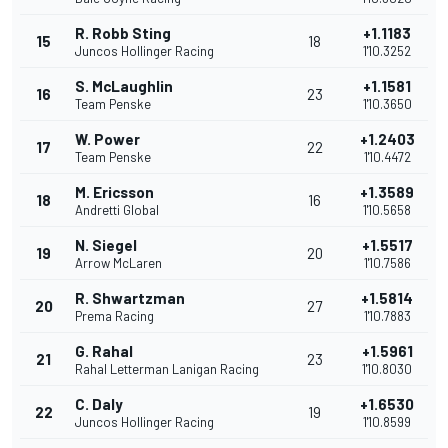
R. Robb Sting
+1.1183
15
18
Juncos Hollinger Racing
1'10.3252
S. McLaughlin
+1.1581
16
23
Team Penske
1'10.3650
W. Power
+1.2403
17
22
Team Penske
1'10.4472
M. Ericsson
+1.3589
18
16
Andretti Global
1'10.5658
N. Siegel
+1.5517
19
20
Arrow McLaren
1'10.7586
R. Shwartzman
+1.5814
20
27
Prema Racing
1'10.7883
G. Rahal
+1.5961
21
23
Rahal Letterman Lanigan Racing
1'10.8030
C. Daly
+1.6530
22
19
Juncos Hollinger Racing
1'10.8599