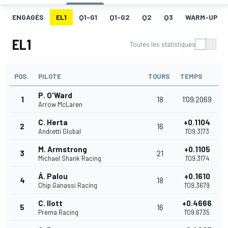
ENGAGÉS
EL1
Q1-G1
Q1-G2
Q2
Q3
WARM-UP
EL1
Toutes les statistiques
POS.
PILOTE
TOURS
TEMPS
P. O'Ward
1
18
1'09.2069
Arrow McLaren
C. Herta
+0.1104
2
16
Andretti Global
1'09.3173
M. Armstrong
+0.1105
3
21
Michael Shank Racing
1'09.3174
Á. Palou
+0.1610
4
18
Chip Ganassi Racing
1'09.3679
C. Ilott
+0.4666
5
16
Prema Racing
1'09.6735