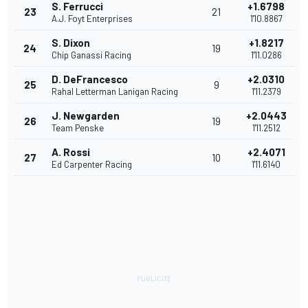
S. Ferrucci
+1.6798
23
21
A.J. Foyt Enterprises
1'10.8867
S. Dixon
+1.8217
24
19
Chip Ganassi Racing
1'11.0286
D. DeFrancesco
+2.0310
25
9
Rahal Letterman Lanigan Racing
1'11.2379
J. Newgarden
+2.0443
26
19
Team Penske
1'11.2512
A. Rossi
+2.4071
27
10
Ed Carpenter Racing
1'11.6140