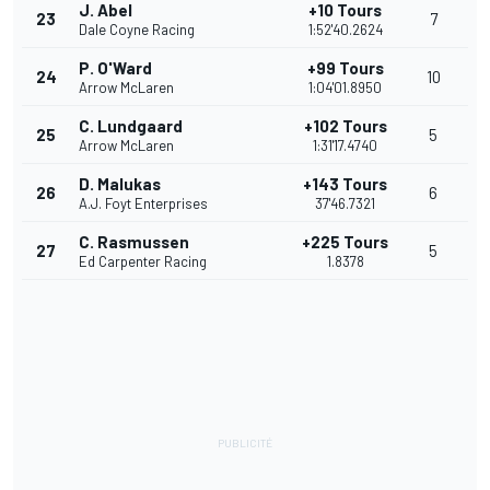
J. Abel
+10 Tours
23
7
Dale Coyne Racing
1:52'40.2624
P. O'Ward
+99 Tours
24
10
Arrow McLaren
1:04'01.8950
C. Lundgaard
+102 Tours
25
5
Arrow McLaren
1:31'17.4740
D. Malukas
+143 Tours
26
6
A.J. Foyt Enterprises
37'46.7321
C. Rasmussen
+225 Tours
27
5
Ed Carpenter Racing
1.8378