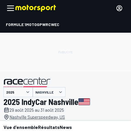
FORMULE 1
MOTOGP
WRC
WEC
NASHVILLE
présenté par
2025 IndyCar Nashville
29 août 2025 au 31 août 2025
Nashville Superspeedway, US
Vue d'ensemble
Résultats
News