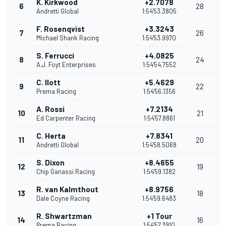
K. Kirkwood
+2.7078
6
28
Andretti Global
1:54'53.3805
F. Rosenqvist
+3.3243
7
26
Michael Shank Racing
1:54'53.9970
S. Ferrucci
+4.0825
8
24
A.J. Foyt Enterprises
1:54'54.7552
C. Ilott
+5.4629
9
22
Prema Racing
1:54'56.1356
A. Rossi
+7.2134
10
21
Ed Carpenter Racing
1:54'57.8861
C. Herta
+7.8341
11
20
Andretti Global
1:54'58.5068
S. Dixon
+8.4655
12
19
Chip Ganassi Racing
1:54'59.1382
R. van Kalmthout
+8.9756
13
18
Dale Coyne Racing
1:54'59.6483
R. Shwartzman
+1 Tour
14
16
Prema Racing
1:54'57.3910