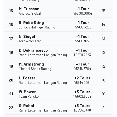
M. Ericsson
+1 Tour
15
15
Andretti Global
1:55'00.0004
R. Robb Sting
+1 Tour
16
14
Juncos Hollinger Racing
1:55'00.3255
N. Siegel
+1 Tour
17
13
Arrow McLaren
1:55'00.9229
D. DeFrancesco
+1 Tour
18
12
Rahal Letterman Lanigan Racing
1:55'01.2523
M. Armstrong
+1 Tour
19
12
Michael Shank Racing
1:55'16.3704
L. Foster
+2 Tours
20
10
Rahal Letterman Lanigan Racing
1:55'14.0061
W. Power
+3 Tours
21
10
Team Penske
1:55'02.8309
G. Rahal
+5 Tours
22
8
Rahal Letterman Lanigan Racing
1:55'07.3476