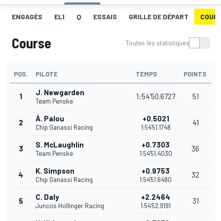
ENGAGÉS
EL1
Q
ESSAIS
GRILLE DE DÉPART
COUR
Course
Toutes les statistiques
POS.
PILOTE
TEMPS
POINTS
J. Newgarden
1
1:54'50.6727
51
Team Penske
Á. Palou
+0.5021
2
41
Chip Ganassi Racing
1:54'51.1748
S. McLaughlin
+0.7303
3
36
Team Penske
1:54'51.4030
K. Simpson
+0.9753
4
32
Chip Ganassi Racing
1:54'51.6480
C. Daly
+2.2464
5
31
Juncos Hollinger Racing
1:54'52.9191