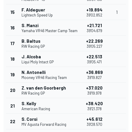
F. Aldeguer
+19.894
15
1
Lightech Speed Up
39'02.852
S. Manzi
+21.721
16
Yamaha VR46 Master Camp Team
39'04.679
B. Baltus
+22.269
17
RW Racing GP
39'05.227
J. Alcoba
+22.513
18
Liqui Moly Intact GP
39'05.471
N. Antonelli
+36.869
19
Mooney VR46 Racing Team
39'19.827
Z. van den Goorbergh
+37.020
20
RW Racing GP
39'19.978
S. Kelly
+38.420
21
American Racing
39'21.378
S. Corsi
+45.612
22
MV Agusta Forward Racing
39'28.570