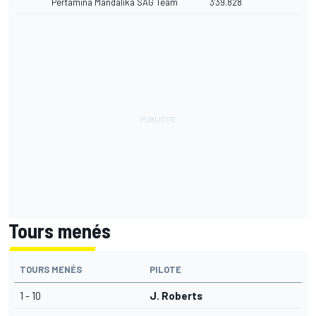
Pertamina Mandalika SAG Team
3'39.828
Tours menés
TOURS MENÉS
PILOTE
1 - 10
J. Roberts