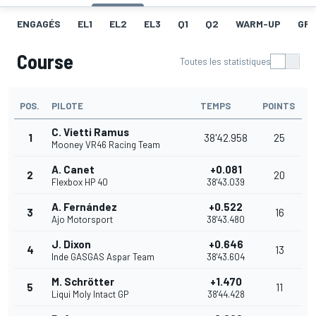
ENGAGÉS
EL1
EL2
EL3
Q1
Q2
WARM-UP
GRI
Course
Toutes les statistiques
POS.
PILOTE
TEMPS
POINTS
C. Vietti Ramus
1
38'42.958
25
Mooney VR46 Racing Team
A. Canet
+0.081
2
20
Flexbox HP 40
38'43.039
A. Fernández
+0.522
3
16
Ajo Motorsport
38'43.480
J. Dixon
+0.646
4
13
Inde GASGAS Aspar Team
38'43.604
M. Schrötter
+1.470
5
11
Liqui Moly Intact GP
38'44.428