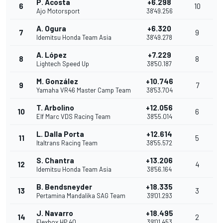
P. Acosta
+6.298
6
10
Ajo Motorsport
38'49.256
A. Ogura
+6.320
7
9
Idemitsu Honda Team Asia
38'49.278
A. López
+7.229
8
8
Lightech Speed Up
38'50.187
M. González
+10.746
9
7
Yamaha VR46 Master Camp Team
38'53.704
T. Arbolino
+12.056
10
6
Elf Marc VDS Racing Team
38'55.014
L. Dalla Porta
+12.614
11
5
Italtrans Racing Team
38'55.572
S. Chantra
+13.206
12
4
Idemitsu Honda Team Asia
38'56.164
B. Bendsneyder
+18.335
13
3
Pertamina Mandalika SAG Team
39'01.293
J. Navarro
+18.495
14
2
Flexbox HP 40
39'01.453