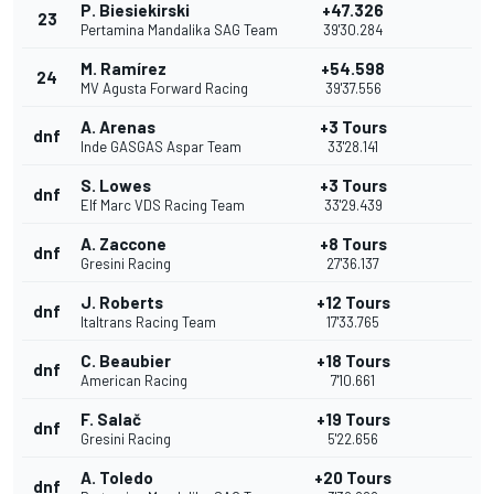
P. Biesiekirski
+47.326
23
Pertamina Mandalika SAG Team
39'30.284
M. Ramírez
+54.598
24
MV Agusta Forward Racing
39'37.556
A. Arenas
+3 Tours
dnf
Inde GASGAS Aspar Team
33'28.141
S. Lowes
+3 Tours
dnf
Elf Marc VDS Racing Team
33'29.439
A. Zaccone
+8 Tours
dnf
Gresini Racing
27'36.137
J. Roberts
+12 Tours
dnf
Italtrans Racing Team
17'33.765
C. Beaubier
+18 Tours
dnf
American Racing
7'10.661
F. Salač
+19 Tours
dnf
Gresini Racing
5'22.656
A. Toledo
+20 Tours
dnf