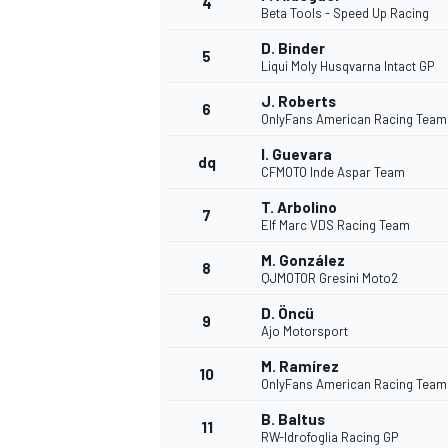
4
Beta Tools - Speed Up Racing
D. Binder
5
WRC
Liqui Moly Husqvarna Intact GP
J. Roberts
6
OnlyFans American Racing Team
I. Guevara
dq
CFMOTO Inde Aspar Team
T. Arbolino
7
Elf Marc VDS Racing Team
M. González
8
QJMOTOR Gresini Moto2
D. Öncü
9
Ajo Motorsport
WEC
M. Ramírez
10
OnlyFans American Racing Team
B. Baltus
11
RW-Idrofoglia Racing GP