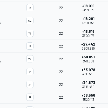
+18.019
22
13
34'59.576
+18.201
22
52
m
34'59.758
+18.616
22
75
35'00.173
+27.442
22
12
35'08.999
+30.051
22
22
m
35'11.608
+33.978
22
84
35'15.535
+34.873
22
34
35'16.430
+38.556
22
11
35'20.113