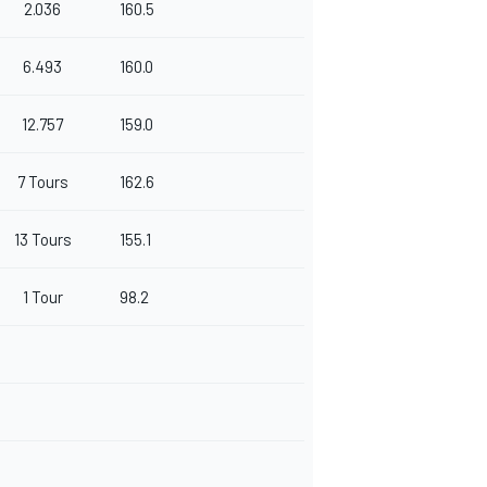
2.036
160.5
6.493
160.0
12.757
159.0
7 Tours
162.6
13 Tours
155.1
1 Tour
98.2