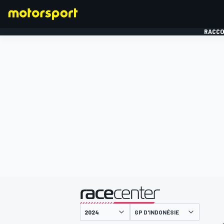
RACCO
FORMULE 1
présenté par
GP D'INDONÉSIE