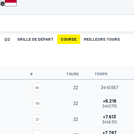
ie
Q2
GRILLE DE DÉPART
COURSE
MEILLEURS TOURS
#
TOURS
TEMPS
22
34'41.557
44
+6.218
22
79
34'47.775
+7.613
22
21
34'49.170
+7.797