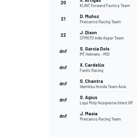
X. Artigas
20
KLINT Forward Factory Team
D. Muñoz
21
Preicanos Racing Team
J. Dixon
22
CFMOTO Inde Aspar Team
S. García Dols
dnf
MT Helmets - MSI
X. Cardelús
dnf
Fantic Racing
S. Chantra
dnf
Idemitsu Honda Team Asia
S. Agius
dnf
Liqui Moly Husqvarna Intact GP
J. Masia
dnf
Preicanos Racing Team