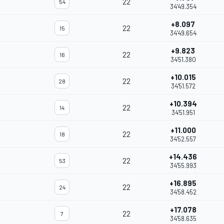
22
54
34'49.354
+8.097
22
15
34'49.654
+9.823
22
16
34'51.380
+10.015
22
28
34'51.572
+10.394
22
14
34'51.951
+11.000
22
18
34'52.557
+14.436
22
53
34'55.993
+16.895
22
24
34'58.452
+17.078
22
7
34'58.635