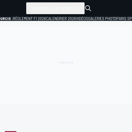
TOUTES LES SÉRIES
URCIS :
RÈGLEMENT F1 2026
CALENDRIER 2026
VIDÉOS
GALERIES PHOTO
PARIS S