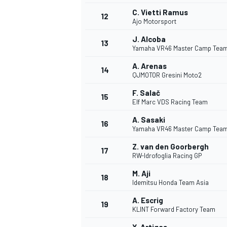
C. Vietti Ramus
12
Ajo Motorsport
J. Alcoba
13
Yamaha VR46 Master Camp Tea
A. Arenas
14
QJMOTOR Gresini Moto2
F. Salač
15
Elf Marc VDS Racing Team
A. Sasaki
16
Yamaha VR46 Master Camp Tea
Z. van den Goorbergh
17
RW-Idrofoglia Racing GP
M. Aji
18
Idemitsu Honda Team Asia
A. Escrig
19
KLINT Forward Factory Team