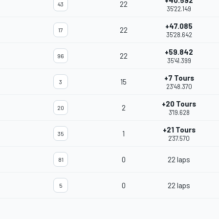
+40.592
22
43
35'22.149
+47.085
22
17
35'28.642
+59.842
22
96
35'41.399
+7 Tours
15
3
23'48.370
+20 Tours
2
20
3'19.628
+21 Tours
1
35
2'37.570
0
22 laps
81
0
22 laps
5