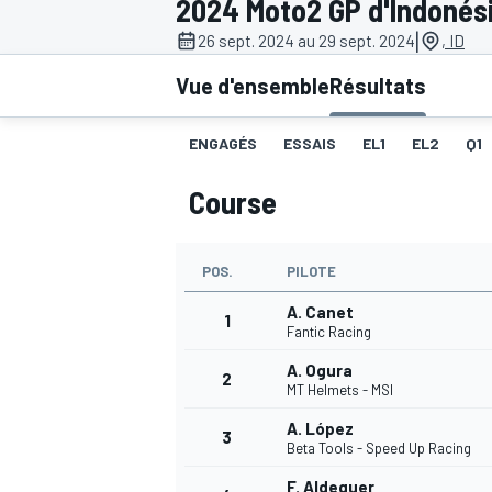
2024 Moto2 GP d'Indonés
|
26 sept. 2024 au 29 sept. 2024
, ID
Vue d'ensemble
Résultats
ENGAGÉS
ESSAIS
EL1
EL2
Q1
MOTOGP
Course
POS.
PILOTE
A. Canet
1
Fantic Racing
A. Ogura
2
MT Helmets - MSI
A. López
3
Beta Tools - Speed Up Racing
F. Aldeguer