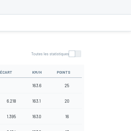
Toutes les statistiques
ÉCART
KM/H
POINTS
163.6
25
6.218
163.1
20
1.395
163.0
16