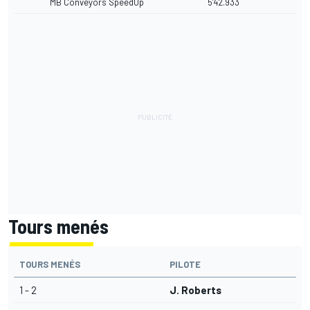
MB Conveyors SpeedUp
5'42.933
Tours menés
TOURS MENÉS
PILOTE
1 - 2
J. Roberts