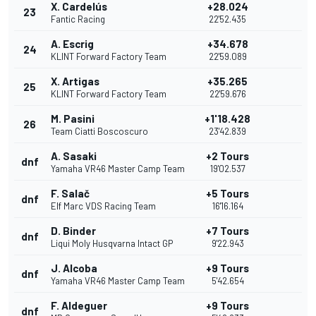
X. Cardelús
+28.024
23
Fantic Racing
22'52.435
A. Escrig
+34.678
24
KLINT Forward Factory Team
22'59.089
X. Artigas
+35.265
25
KLINT Forward Factory Team
22'59.676
M. Pasini
+1'18.428
26
Team Ciatti Boscoscuro
23'42.839
A. Sasaki
+2 Tours
dnf
Yamaha VR46 Master Camp Team
19'02.537
F. Salač
+5 Tours
dnf
Elf Marc VDS Racing Team
16'16.164
D. Binder
+7 Tours
dnf
Liqui Moly Husqvarna Intact GP
9'22.943
J. Alcoba
+9 Tours
dnf
Yamaha VR46 Master Camp Team
5'42.654
F. Aldeguer
+9 Tours
dnf