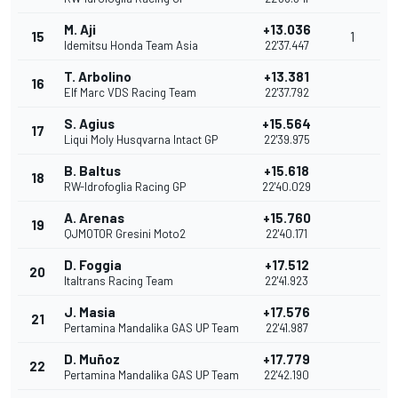
M. Aji
+13.036
15
1
Idemitsu Honda Team Asia
22'37.447
T. Arbolino
+13.381
16
Elf Marc VDS Racing Team
22'37.792
S. Agius
+15.564
17
Liqui Moly Husqvarna Intact GP
22'39.975
B. Baltus
+15.618
18
RW-Idrofoglia Racing GP
22'40.029
A. Arenas
+15.760
19
QJMOTOR Gresini Moto2
22'40.171
D. Foggia
+17.512
20
Italtrans Racing Team
22'41.923
J. Masia
+17.576
21
Pertamina Mandalika GAS UP Team
22'41.987
D. Muñoz
+17.779
22
Pertamina Mandalika GAS UP Team
22'42.190