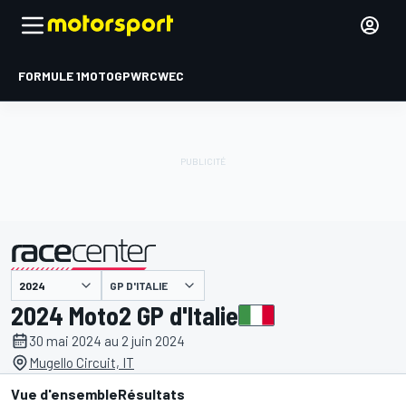
FORMULE 1
MOTOGP
WRC
WEC
GP D'ITALIE
présenté par
2024 Moto2 GP d'Italie
30 mai 2024 au 2 juin 2024
Mugello Circuit, IT
Vue d'ensemble
Résultats