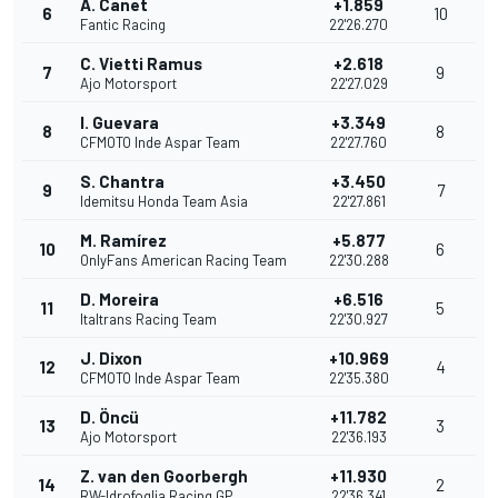
A. Canet
+1.859
6
10
Fantic Racing
22'26.270
C. Vietti Ramus
+2.618
7
9
Ajo Motorsport
22'27.029
I. Guevara
+3.349
8
8
CFMOTO Inde Aspar Team
22'27.760
S. Chantra
+3.450
9
7
Idemitsu Honda Team Asia
22'27.861
M. Ramírez
+5.877
10
6
OnlyFans American Racing Team
22'30.288
D. Moreira
+6.516
11
5
Italtrans Racing Team
22'30.927
J. Dixon
+10.969
12
4
CFMOTO Inde Aspar Team
22'35.380
D. Öncü
+11.782
13
3
Ajo Motorsport
22'36.193
Z. van den Goorbergh
+11.930
14
2
RW-Idrofoglia Racing GP
22'36.341