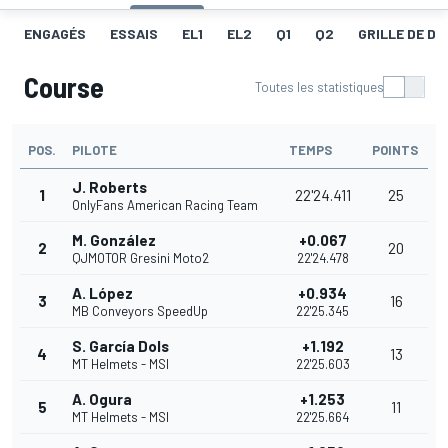
ENGAGÉS
ESSAIS
EL1
EL2
Q1
Q2
GRILLE DE D
Course
Toutes les statistiques
POS.
PILOTE
TEMPS
POINTS
J. Roberts
1
22'24.411
25
OnlyFans American Racing Team
M. González
+0.067
2
20
QJMOTOR Gresini Moto2
22'24.478
A. López
+0.934
3
16
MB Conveyors SpeedUp
22'25.345
S. García Dols
+1.192
4
13
MT Helmets - MSI
22'25.603
A. Ogura
+1.253
5
11
MT Helmets - MSI
22'25.664