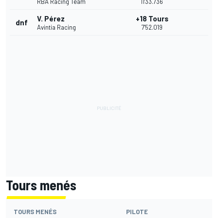
RBA Racing Team
11'33.736
V. Pérez
+18 Tours
dnf
Avintia Racing
7'52.019
Tours menés
TOURS MENÉS
PILOTE