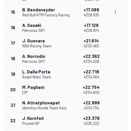
B. Bendsneyder
+17.089
15
1
Red Bull KTM Factory Racing
42'28.935
A. Sasaki
+17.128
16
Petronas SRT
42'28.974
J. Guevara
+21.614
17
RBA Racing Team
42'33.460
A. Norrodin
+22.362
18
Petronas SRT
42'34.208
L. Dalla Porta
+22.718
19
Ángel Nieto Team
42'34.564
M. Pagliani
+22.754
20
CIP
42'34.600
N. Atiratphuvapat
+22.888
21
Idemitsu Honda Team Asia
42'34.734
J. Kornfeil
+23.376
22
Prustel GP
42'35.222