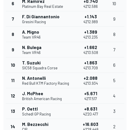
M. Ramírez
+0.740
6
10
Platinum Bay Real Estate
42'12.586
F. Di Giannantonio
+1.143
7
9
Gresini Racing
42'12.989
A. Migno
+1.389
8
8
Team VR46
42'13.235
N. Bulega
+1.662
9
7
Team VR46
42'13.508
T. Suzuki
+1.863
10
6
SIC58 Squadra Corse
42'13.709
N. Antonelli
+2.088
11
5
Red Bull KTM Factory Racing
42'13.934
J. McPhee
+5.671
12
4
British American Racing
42'17.517
P. Oettl
+8.631
13
3
Schedl GP Racing
42'20.477
M. Bezzecchi
+16.603
14
2
CIP
42'28.449