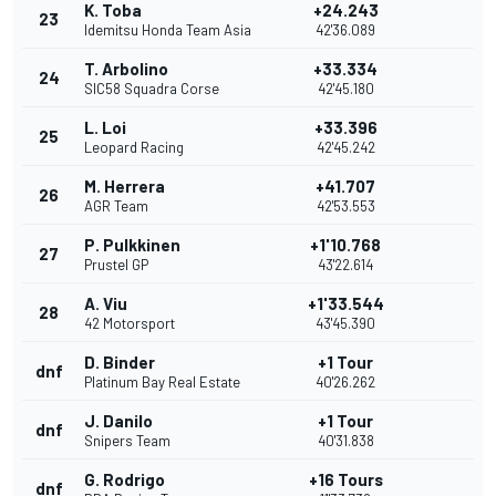
K. Toba
+24.243
23
Idemitsu Honda Team Asia
42'36.089
T. Arbolino
+33.334
24
SIC58 Squadra Corse
42'45.180
L. Loi
+33.396
25
Leopard Racing
42'45.242
M. Herrera
+41.707
26
AGR Team
42'53.553
P. Pulkkinen
+1'10.768
27
Prustel GP
43'22.614
A. Viu
+1'33.544
28
42 Motorsport
43'45.390
D. Binder
+1 Tour
dnf
Platinum Bay Real Estate
40'26.262
J. Danilo
+1 Tour
dnf
Snipers Team
40'31.838
G. Rodrigo
+16 Tours
dnf