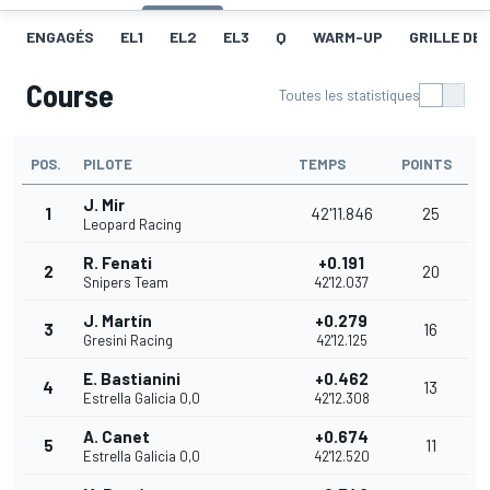
ENGAGÉS
EL1
EL2
EL3
Q
WARM-UP
GRILLE DE
Course
Toutes les statistiques
POS.
PILOTE
TEMPS
POINTS
J. Mir
1
42'11.846
25
Leopard Racing
R. Fenati
+0.191
2
20
Snipers Team
42'12.037
J. Martín
+0.279
3
16
Gresini Racing
42'12.125
E. Bastianini
+0.462
4
13
Estrella Galicia 0,0
42'12.308
A. Canet
+0.674
5
11
Estrella Galicia 0,0
42'12.520