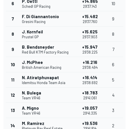
P. Oettl
+14.865
6
10
Schedl GP Racing
29'37.143
F. Di Giannantonio
+15.482
7
9
Gresini Racing
29'37.760
J. Kornfeil
+15.625
8
8
Prustel GP
29'37.903
B. Bendsneyder
+15.947
9
7
Red Bull KTM Factory Racing
29'38.225
J. McPhee
+16.216
10
6
British American Racing
29'38.494
N. Atiratphuvapat
+16.414
11
5
Idemitsu Honda Team Asia
29'38.692
N. Bulega
+18.783
12
4
Team VR46
29'41.061
A. Migno
+19.057
13
3
Team VR46
29'41.335
M. Ramírez
+19.536
14
2
Platinum Bay Real Estate
29'41.814