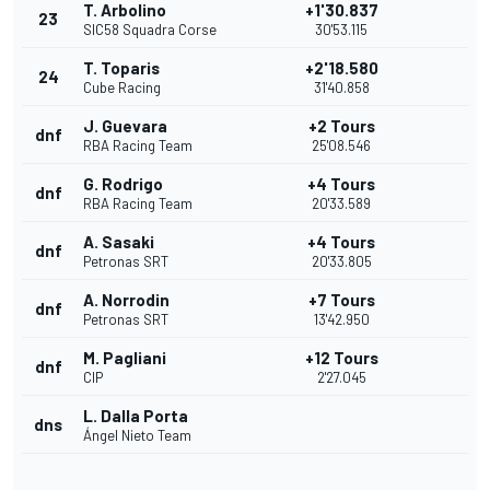
T. Arbolino
+1'30.837
23
SIC58 Squadra Corse
30'53.115
T. Toparis
+2'18.580
24
Cube Racing
31'40.858
J. Guevara
+2 Tours
dnf
RBA Racing Team
25'08.546
G. Rodrigo
+4 Tours
dnf
RBA Racing Team
20'33.589
A. Sasaki
+4 Tours
dnf
Petronas SRT
20'33.805
A. Norrodin
+7 Tours
dnf
Petronas SRT
13'42.950
M. Pagliani
+12 Tours
dnf
CIP
2'27.045
L. Dalla Porta
dns
Ángel Nieto Team