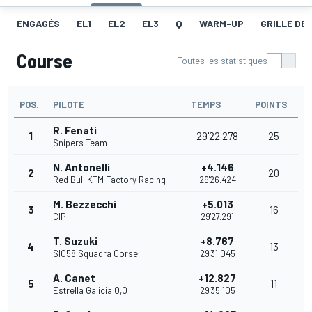
ENGAGÉS
EL1
EL2
EL3
Q
WARM-UP
GRILLE DE
Course
Toutes les statistiques
POS.
PILOTE
TEMPS
POINTS
R. Fenati
1
29'22.278
25
Snipers Team
N. Antonelli
+4.146
2
20
Red Bull KTM Factory Racing
29'26.424
M. Bezzecchi
+5.013
3
16
CIP
29'27.291
T. Suzuki
+8.767
4
13
SIC58 Squadra Corse
29'31.045
A. Canet
+12.827
5
11
Estrella Galicia 0,0
29'35.105