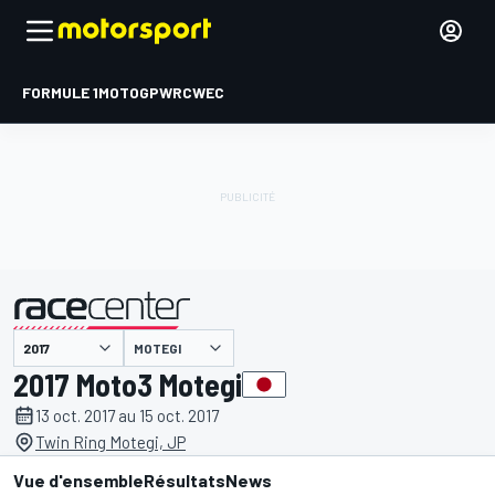
FORMULE 1
MOTOGP
WRC
WEC
MOTEGI
présenté par
2017 Moto3 Motegi
13 oct. 2017 au 15 oct. 2017
Twin Ring Motegi, JP
Vue d'ensemble
Résultats
News