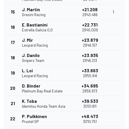
J. Martín
+21.208
15
1
Gresini Racing
29'43.486
E. Bastianini
+22.731
16
Estrella Galicia 0,0
29'45.009
J. Mir
+23.879
17
Leopard Racing
29'46.157
J. Danilo
+23.935
18
Snipers Team
29'46.213
L. Loi
+33.663
19
Leopard Racing
29'55.941
D. Binder
+34.695
20
Platinum Bay Real Estate
29'56.973
K. Toba
+39.533
21
Idemitsu Honda Team Asia
30'01.811
P. Pulkkinen
+48.473
22
Prustel GP
30'10.751