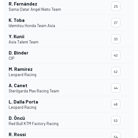
R. Fernández
25
Sama Qatar Angel Nieto Team
K. Toba
27
Idemitsu Honda Team Asia
Y. Kunii
33
Asia Talent Team
D. Binder
40
CIP
M. Ramírez
42
Leopard Racing
A. Canet
44
Sterilgarda Max Racing Team
L. Dalla Porta
48
Leopard Racing
D. Öncü
53
Red Bull KTM Factory Racing
R. Rossi
54