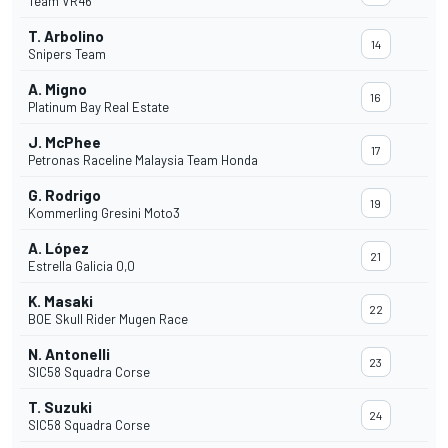
Team VR46
T. Arbolino
14
Snipers Team
A. Migno
16
Platinum Bay Real Estate
J. McPhee
17
Petronas Raceline Malaysia Team Honda
G. Rodrigo
19
Kommerling Gresini Moto3
A. López
21
Estrella Galicia 0,0
K. Masaki
22
BOE Skull Rider Mugen Race
N. Antonelli
23
SIC58 Squadra Corse
T. Suzuki
24
SIC58 Squadra Corse