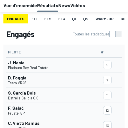
Vue d'ensemble
Résultats
News
Vidéos
ENGAGÉS
EL1
EL2
EL3
Q1
Q2
WARM-UP
GRI
Engagés
Toutes les statistiques
PILOTE
#
J. Masia
5
Platinum Bay Real Estate
D. Foggia
7
Team VR46
S. García Dols
11
Estrella Galicia 0,0
F. Salač
12
Prustel GP
C. Vietti Ramus
13