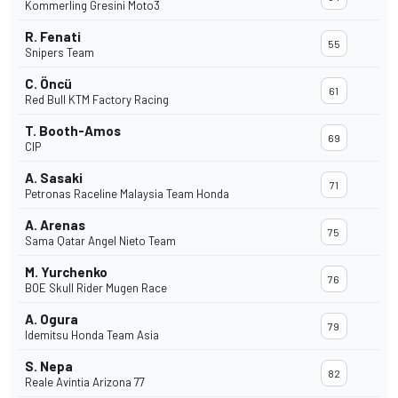
Kommerling Gresini Moto3
R. Fenati
55
Snipers Team
C. Öncü
61
Red Bull KTM Factory Racing
T. Booth-Amos
69
CIP
A. Sasaki
71
Petronas Raceline Malaysia Team Honda
A. Arenas
75
Sama Qatar Angel Nieto Team
M. Yurchenko
76
BOE Skull Rider Mugen Race
A. Ogura
79
Idemitsu Honda Team Asia
S. Nepa
82
Reale Avintia Arizona 77