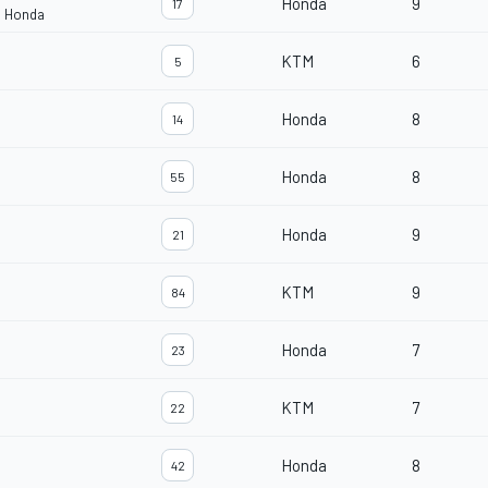
Honda
9
17
m Honda
KTM
6
5
Honda
8
14
Honda
8
55
Honda
9
21
KTM
9
84
Honda
7
23
KTM
7
22
Honda
8
42