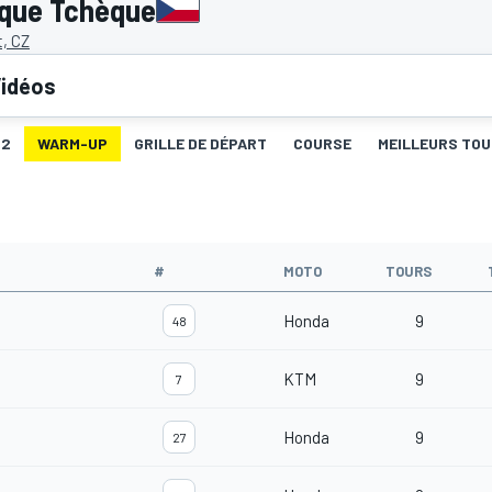
ique Tchèque
t, CZ
idéos
Q2
WARM-UP
GRILLE DE DÉPART
COURSE
MEILLEURS TO
#
MOTO
TOURS
Honda
9
48
KTM
9
7
Honda
9
27