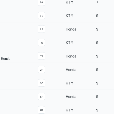
KTM
7
44
KTM
9
69
Honda
9
79
KTM
9
16
Honda
9
71
m Honda
Honda
9
24
KTM
9
53
Honda
9
54
KTM
9
61