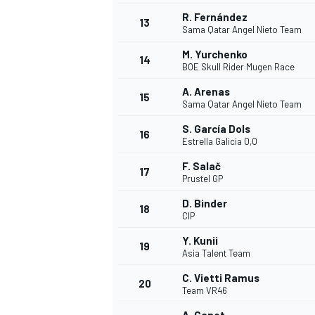
R. Fernández
13
Sama Qatar Angel Nieto Team
M. Yurchenko
14
BOE Skull Rider Mugen Race
A. Arenas
15
Sama Qatar Angel Nieto Team
S. García Dols
16
Estrella Galicia 0,0
F. Salač
17
Prustel GP
D. Binder
18
CIP
Y. Kunii
19
Asia Talent Team
C. Vietti Ramus
20
Team VR46