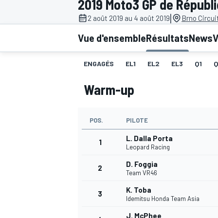
2019 Moto3 GP de Républ
|
2 août 2019 au 4 août 2019
Brno Circui
Vue d'ensemble
Résultats
News
V
ENGAGÉS
EL1
EL2
EL3
Q1
MOTOGP
Warm-up
POS.
PILOTE
L. Dalla Porta
1
Leopard Racing
D. Foggia
2
Team VR46
K. Toba
3
Idemitsu Honda Team Asia
J. McPhee