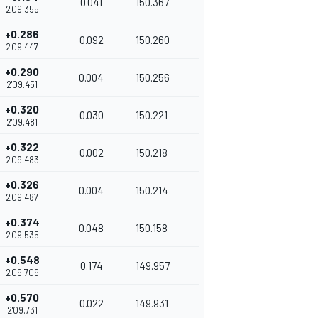
0.041
150.367
2'09.355
+0.286
0.092
150.260
2'09.447
+0.290
0.004
150.256
2'09.451
+0.320
0.030
150.221
2'09.481
+0.322
0.002
150.218
2'09.483
+0.326
0.004
150.214
2'09.487
+0.374
0.048
150.158
2'09.535
+0.548
0.174
149.957
2'09.709
+0.570
0.022
149.931
2'09.731