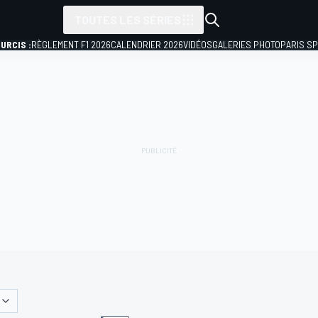
TOUTES LES SÉRIES
URCIS :
RÈGLEMENT F1 2026
CALENDRIER 2026
VIDÉOS
GALERIES PHOTO
PARIS S