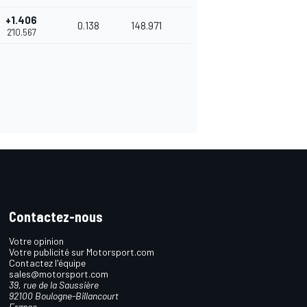
+1.406
0.138
148.971
2'10.567
Contactez-nous
Votre opinion
Votre publicité sur Motorsport.com
Contactez l'équipe
sales@motorsport.com
39, rue de la Saussière
92100 Boulogne-Billancourt
France