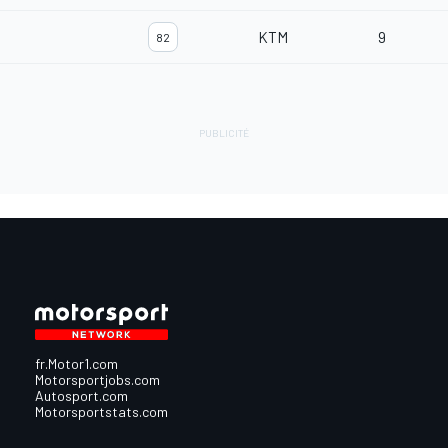
KTM
9
82
fr.Motor1.com
Motorsportjobs.com
Autosport.com
Motorsportstats.com