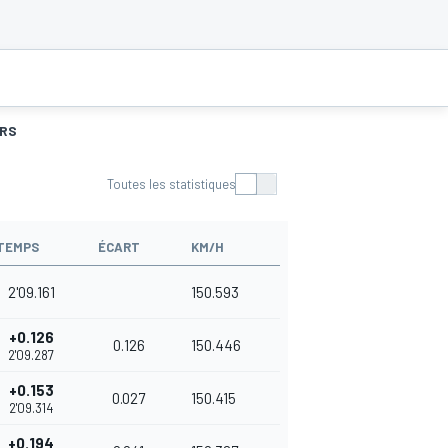
URS
Toutes les statistiques
TEMPS
ÉCART
KM/H
2'09.161
150.593
+0.126
0.126
150.446
2'09.287
+0.153
0.027
150.415
2'09.314
+0.194