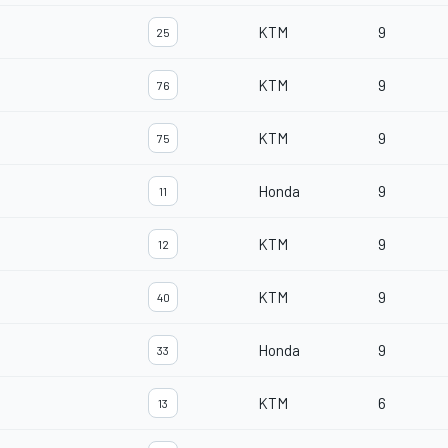
KTM
9
25
KTM
9
76
KTM
9
75
Honda
9
11
KTM
9
12
KTM
9
40
Honda
9
33
KTM
6
13