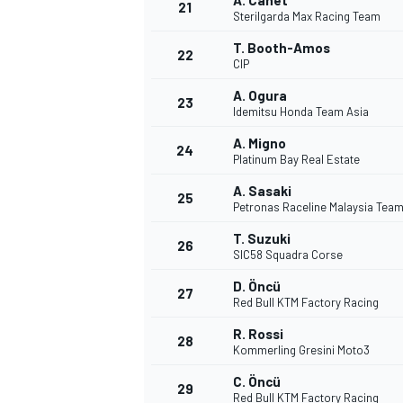
A. Canet
21
Sterilgarda Max Racing Team
T. Booth-Amos
22
CIP
A. Ogura
23
Idemitsu Honda Team Asia
A. Migno
24
Platinum Bay Real Estate
A. Sasaki
25
Petronas Raceline Malaysia Tea
T. Suzuki
26
SIC58 Squadra Corse
D. Öncü
27
Red Bull KTM Factory Racing
R. Rossi
28
Kommerling Gresini Moto3
C. Öncü
29
Red Bull KTM Factory Racing