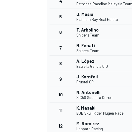
4
Petronas Raceline Malaysia Tea
J. Masia
5
WRC
Platinum Bay Real Estate
T. Arbolino
6
Snipers Team
R. Fenati
7
Snipers Team
A. López
8
Estrella Galicia 0,0
J. Kornfeil
9
Prustel GP
N. Antonelli
10
SIC58 Squadra Corse
WEC
K. Masaki
11
BOE Skull Rider Mugen Race
M. Ramírez
12
Leopard Racing