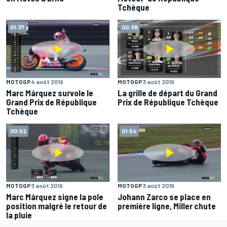
Tchèque
01:37
00:38
MOTOGP
4 août 2019
MOTOGP
3 août 2019
Marc Márquez survole le
La grille de départ du Grand
Grand Prix de République
Prix de République Tchèque
Tchèque
00:52
01:54
MOTOGP
3 août 2019
MOTOGP
3 août 2019
Marc Márquez signe la pole
Johann Zarco se place en
position malgré le retour de
première ligne, Miller chute
la pluie