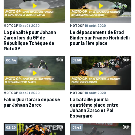
MOTOGP
10 août 2020
MOTOGP
10 août 2020
La pénalité pour Johann
Le dépassement de Brad
Zarco lors du GP de
Binder sur Franco Morbidelli
République Tchèque de
pour la 1ère place
MotoGP
00:44
01:56
MOTOGP
10 août 2020
MOTOGP
10 août 2020
Fabio Quartararo dépassé
La bataille pour la
par Johann Zarco
quatrième place entre
Johann Zarco et Pol
Espargarò
02:20
01:42