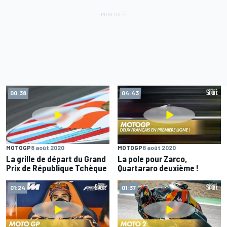
00:38
04:43
MOTOGP
8 août 2020
MOTOGP
8 août 2020
La grille de départ du Grand
La pole pour Zarco,
Prix de République Tchèque
Quartararo deuxième !
01:24
01:37