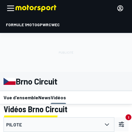
FORMULE 1
MOTOGP
WRC
WEC
Brno Circuit
Vue d'ensemble
News
Vidéos
Vidéos Brno Circuit
1
PILOTE