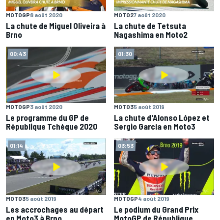
MOTOGP
8 août 2020
MOTO2
7 août 2020
La chute de Miguel Oliveira à
La chute de Tetsuta
Brno
Nagashima en Moto2
00:43
01:30
MOTOGP
3 août 2020
MOTO3
5 août 2019
Le programme du GP de
La chute d'Alonso López et
République Tchèque 2020
Sergio García en Moto3
01:14
03:53
MOTO3
5 août 2019
MOTOGP
4 août 2019
Les accrochages au départ
Le podium du Grand Prix
en Moto3 à Brno
MotoGP de République