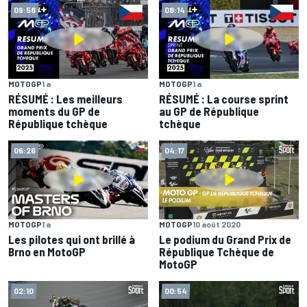
09:58
08:14
MOTOGP
1 a
MOTOGP
1 a
RÉSUMÉ : Les meilleurs
RÉSUMÉ : La course sprint
moments du GP de
au GP de République
République tchèque
tchèque
06:26
04:17
MOTOGP
1 a
MOTOGP
10 août 2020
Les pilotes qui ont brillé à
Le podium du Grand Prix de
Brno en MotoGP
République Tchèque de
MotoGP
02:10
00:54