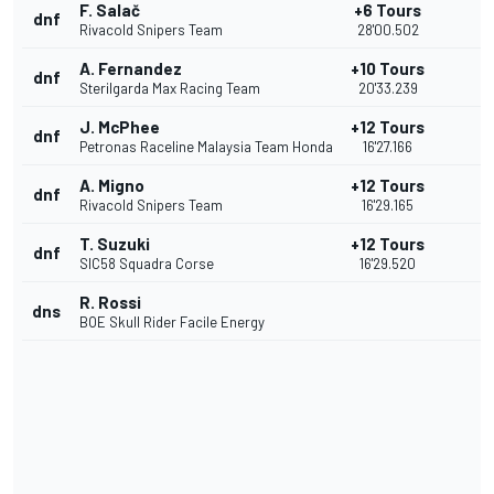
F. Salač
+6 Tours
dnf
Rivacold Snipers Team
28'00.502
A. Fernandez
+10 Tours
dnf
Sterilgarda Max Racing Team
20'33.239
J. McPhee
+12 Tours
dnf
Petronas Raceline Malaysia Team Honda
16'27.166
A. Migno
+12 Tours
dnf
Rivacold Snipers Team
16'29.165
T. Suzuki
+12 Tours
dnf
SIC58 Squadra Corse
16'29.520
R. Rossi
dns
BOE Skull Rider Facile Energy