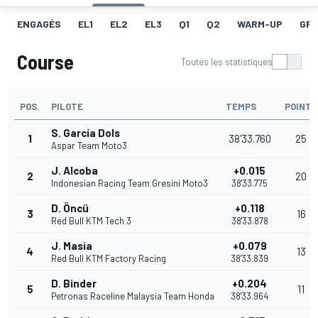
ENGAGÉS
EL1
EL2
EL3
Q1
Q2
WARM-UP
GRI
Course
Toutes les statistiques
POS.
PILOTE
TEMPS
POINTS
S. García Dols
1
38'33.760
25
Aspar Team Moto3
J. Alcoba
+0.015
2
20
Indonesian Racing Team Gresini Moto3
38'33.775
D. Öncü
+0.118
3
16
Red Bull KTM Tech 3
38'33.878
J. Masia
+0.079
4
13
Red Bull KTM Factory Racing
38'33.839
D. Binder
+0.204
5
11
Petronas Raceline Malaysia Team Honda
38'33.964