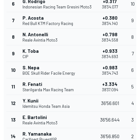
G. Rodrigo
+0.317
6
10
Indonesian Racing Team Gresini Moto3
38'34.077
P. Acosta
+0.380
7
9
Red Bull KTM Factory Racing
38'34.140
N. Antonelli
+0.798
8
8
Reale Avintia Moto3
38'34.558
K. Toba
+0.933
9
7
CIP
38'34.693
S. Nepa
+0.983
10
6
BOE Skull Rider Facile Energy
38'34.743
R. Fenati
+3.334
11
5
Sterilgarda Max Racing Team
38'37.094
Y. Kunii
12
36'56.601
4
Idemitsu Honda Team Asia
E. Bartolini
13
36'56.644
3
Reale Avintia Moto3
R. Yamanaka
14
36'56.850
2
CarXpert PruestlGP