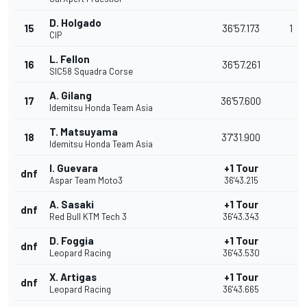
D. Holgado
15
36'57.173
1
CIP
L. Fellon
16
36'57.261
SIC58 Squadra Corse
A. Gilang
17
36'57.600
Idemitsu Honda Team Asia
T. Matsuyama
18
37'31.900
Idemitsu Honda Team Asia
I. Guevara
+1 Tour
dnf
Aspar Team Moto3
36'43.215
A. Sasaki
+1 Tour
dnf
Red Bull KTM Tech 3
36'43.343
D. Foggia
+1 Tour
dnf
Leopard Racing
36'43.530
X. Artigas
+1 Tour
dnf
Leopard Racing
36'43.665