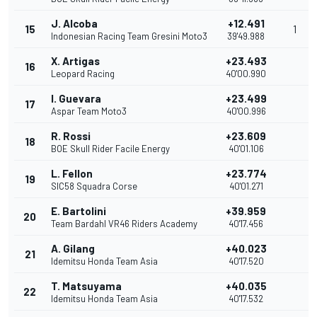
J. Alcoba
+12.491
15
1
Indonesian Racing Team Gresini Moto3
39'49.988
X. Artigas
+23.493
16
Leopard Racing
40'00.990
I. Guevara
+23.499
17
Aspar Team Moto3
40'00.996
R. Rossi
+23.609
18
BOE Skull Rider Facile Energy
40'01.106
L. Fellon
+23.774
19
SIC58 Squadra Corse
40'01.271
E. Bartolini
+39.959
20
Team Bardahl VR46 Riders Academy
40'17.456
A. Gilang
+40.023
21
Idemitsu Honda Team Asia
40'17.520
T. Matsuyama
+40.035
22
Idemitsu Honda Team Asia
40'17.532