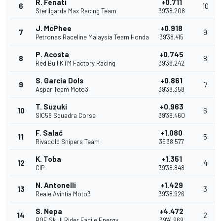
R. Fenati
+0.711
6
10
Sterilgarda Max Racing Team
39'38.208
J. McPhee
+0.918
7
9
Petronas Raceline Malaysia Team Honda
39'38.415
P. Acosta
+0.745
8
8
Red Bull KTM Factory Racing
39'38.242
S. García Dols
+0.861
9
7
Aspar Team Moto3
39'38.358
T. Suzuki
+0.963
10
6
SIC58 Squadra Corse
39'38.460
F. Salač
+1.080
11
5
Rivacold Snipers Team
39'38.577
K. Toba
+1.351
12
4
CIP
39'38.848
N. Antonelli
+1.429
13
3
Reale Avintia Moto3
39'38.926
S. Nepa
+4.472
14
2
BOE Skull Rider Facile Energy
39'41.969