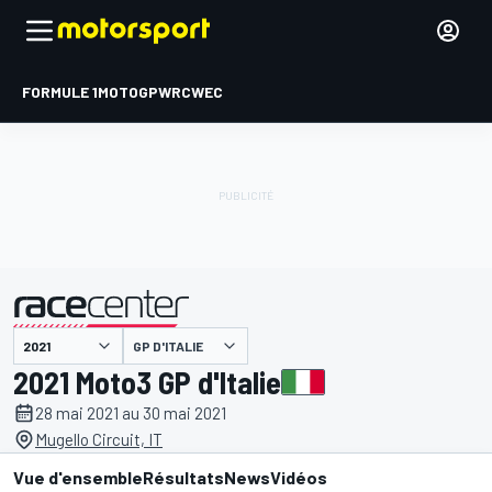
FORMULE 1
MOTOGP
WRC
WEC
GP D'ITALIE
présenté par
2021 Moto3 GP d'Italie
28 mai 2021 au 30 mai 2021
Mugello Circuit, IT
Vue d'ensemble
Résultats
News
Vidéos