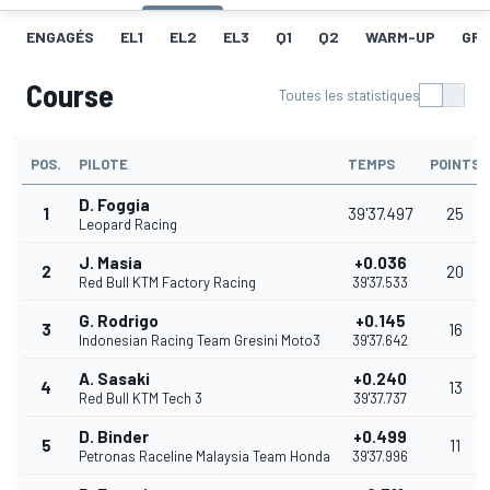
ENGAGÉS
EL1
EL2
EL3
Q1
Q2
WARM-UP
GRI
Course
Toutes les statistiques
POS.
PILOTE
TEMPS
POINTS
D. Foggia
1
39'37.497
25
Leopard Racing
J. Masia
+0.036
2
20
Red Bull KTM Factory Racing
39'37.533
G. Rodrigo
+0.145
3
16
Indonesian Racing Team Gresini Moto3
39'37.642
A. Sasaki
+0.240
4
13
Red Bull KTM Tech 3
39'37.737
D. Binder
+0.499
5
11
Petronas Raceline Malaysia Team Honda
39'37.996