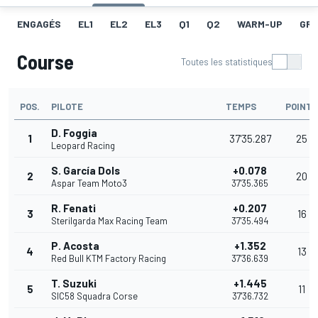
ENGAGÉS
EL1
EL2
EL3
Q1
Q2
WARM-UP
GRI
Course
Toutes les statistiques
POS.
PILOTE
TEMPS
POINTS
D. Foggia
1
37'35.287
25
Leopard Racing
S. García Dols
+0.078
2
20
Aspar Team Moto3
37'35.365
R. Fenati
+0.207
3
16
Sterilgarda Max Racing Team
37'35.494
P. Acosta
+1.352
4
13
Red Bull KTM Factory Racing
37'36.639
T. Suzuki
+1.445
5
11
SIC58 Squadra Corse
37'36.732