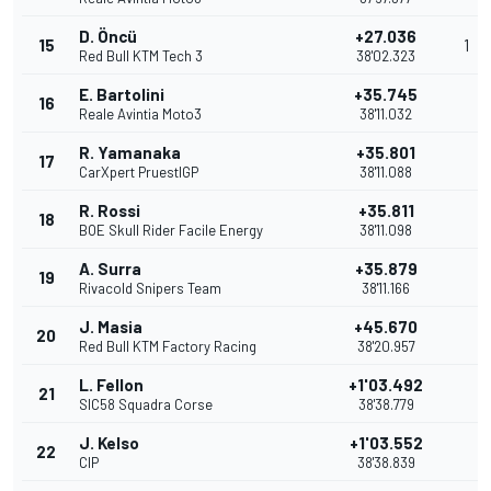
D. Öncü
+27.036
15
1
Red Bull KTM Tech 3
38'02.323
E. Bartolini
+35.745
16
Reale Avintia Moto3
38'11.032
R. Yamanaka
+35.801
17
CarXpert PruestlGP
38'11.088
R. Rossi
+35.811
18
BOE Skull Rider Facile Energy
38'11.098
A. Surra
+35.879
19
Rivacold Snipers Team
38'11.166
J. Masia
+45.670
20
Red Bull KTM Factory Racing
38'20.957
L. Fellon
+1'03.492
21
SIC58 Squadra Corse
38'38.779
J. Kelso
+1'03.552
22
CIP
38'38.839