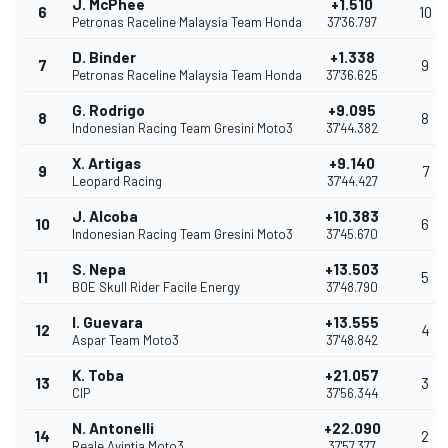
J. McPhee
+1.510
6
10
Petronas Raceline Malaysia Team Honda
37'36.797
D. Binder
+1.338
7
9
Petronas Raceline Malaysia Team Honda
37'36.625
G. Rodrigo
+9.095
8
8
Indonesian Racing Team Gresini Moto3
37'44.382
X. Artigas
+9.140
9
7
Leopard Racing
37'44.427
J. Alcoba
+10.383
10
6
Indonesian Racing Team Gresini Moto3
37'45.670
S. Nepa
+13.503
11
5
BOE Skull Rider Facile Energy
37'48.790
I. Guevara
+13.555
12
4
Aspar Team Moto3
37'48.842
K. Toba
+21.057
13
3
CIP
37'56.344
N. Antonelli
+22.090
14
2
Reale Avintia Moto3
37'57.377