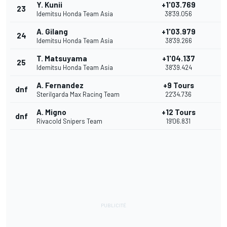
Y. Kunii
+1'03.769
23
Idemitsu Honda Team Asia
38'39.056
A. Gilang
+1'03.979
24
Idemitsu Honda Team Asia
38'39.266
T. Matsuyama
+1'04.137
25
Idemitsu Honda Team Asia
38'39.424
A. Fernandez
+9 Tours
dnf
Sterilgarda Max Racing Team
22'34.736
A. Migno
+12 Tours
dnf
Rivacold Snipers Team
19'06.831