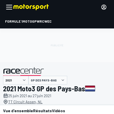
FORMULE 1
MOTOGP
WRC
WEC
GP DES PAYS-BAS
présenté par
2021 Moto3 GP des Pays-Bas
25 juin 2021 au 27 juin 2021
TT Circuit Assen, NL
Vue d'ensemble
Résultats
Vidéos