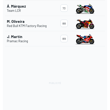
Á. Márquez
73
Team LCR
M. Oliveira
88
Red Bull KTM Factory Racing
J. Martín
89
Pramac Racing