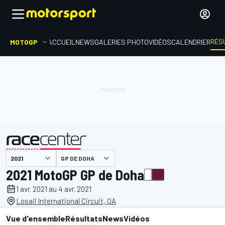
RÉS
MOTOGP
ACCUEIL
NEWS
GALERIES PHOTO
VIDÉOS
CALENDRIER
GP DE DOHA
présenté par
2021 MotoGP GP de Doha
1 avr. 2021 au 4 avr. 2021
Losail International Circuit, QA
Vue d'ensemble
Résultats
News
Vidéos