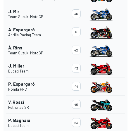
J. Mir
36
Team Suzuki MotoGP
A. Espargaró
41
Aprilia Racing Team
Á. Rins
42
Team Suzuki MotoGP
J. Miller
43
Ducati Team
P. Espargaró
44
Honda HRC
V. Rossi
46
Petronas SRT
P. Bagnaia
63
Ducati Team