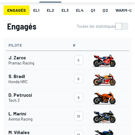
ENGAGÉS
EL1
EL2
EL3
EL4
Q1
Q2
WARM-UP
Engagés
Toutes les statistiques
PILOTE
#
J. Zarco
5
Pramac Racing
S. Bradl
6
Honda HRC
D. Petrucci
9
Tech 3
L. Marini
10
Avintia Racing
M. Viñales
12