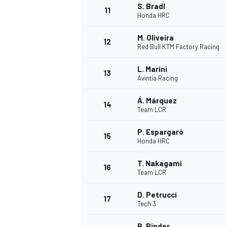
S. Bradl
11
Honda HRC
M. Oliveira
12
Red Bull KTM Factory Racing
L. Marini
13
Avintia Racing
Á. Márquez
14
Team LCR
P. Espargaró
15
Honda HRC
T. Nakagami
16
Team LCR
D. Petrucci
17
Tech 3
B. Binder