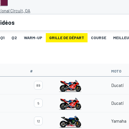
ional Circuit, QA
idéos
Q1
Q2
WARM-UP
GRILLE DE DÉPART
COURSE
MEILLE
#
MOTO
Ducati
89
Ducati
5
Yamaha
12