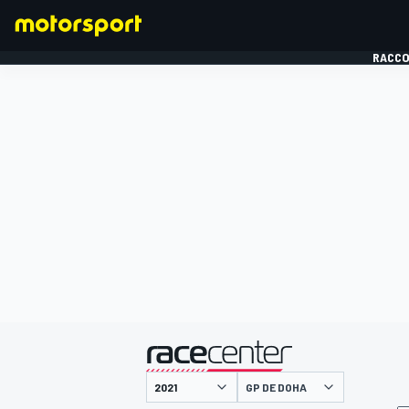
RACCO
FORMULE 1
présenté par
GP DE DOHA