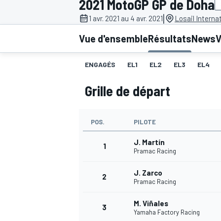
2021 MotoGP GP de Doha
|
1 avr. 2021 au 4 avr. 2021
Losail Internat
Vue d'ensemble
Résultats
News
V
ENGAGÉS
EL1
EL2
EL3
EL4
MOTOGP
Grille de départ
POS.
PILOTE
J. Martín
1
Pramac Racing
J. Zarco
2
Pramac Racing
M. Viñales
3
Yamaha Factory Racing