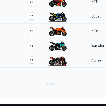
KTM
33
Ducati
23
KTM
27
Yamaha
46
Aprilia
32