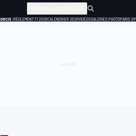
TOUTES LES SÉRIES
URCIS :
RÈGLEMENT F1 2026
CALENDRIER 2026
VIDÉOS
GALERIES PHOTO
PARIS S