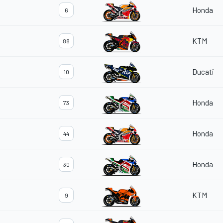
Honda
6
KTM
88
Ducati
10
Honda
73
Honda
44
Honda
30
KTM
9