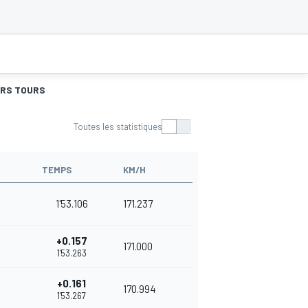
URS TOURS
Toutes les statistiques
TEMPS
KM/H
1'53.106
171.237
+0.157
171.000
1'53.263
+0.161
170.994
1'53.267