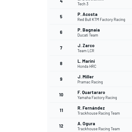
4
Tech 3
P. Acosta
5
WRC
Red Bull KTM Factory Racing
P. Bagnaia
6
Ducati Team
J. Zarco
7
Team LCR
L. Marini
8
Honda HRC
J. Miller
9
Pramac Racing
F. Quartararo
10
Yamaha Factory Racing
WEC
R. Fernández
11
Trackhouse Racing Team
A. Ogura
12
Trackhouse Racing Team