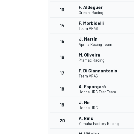
F. Aldeguer
13
Gresini Racing
F. Morbidelli
14
Team VR46
J. Martín
15
Aprilia Racing Team
M. Oliveira
16
Pramac Racing
F. Di Giannantonio
17
Team VR46
A. Espargaró
18
Honda HRC Test Team
J. Mir
19
Honda HRC
Á. Rins
20
Yamaha Factory Racing