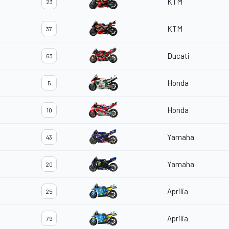
KTM
23
KTM
37
Ducati
63
Honda
5
Honda
10
Yamaha
43
Yamaha
20
Aprilia
25
Aprilia
79