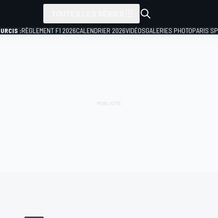
TOUTES LES SÉRIES
URCIS :
RÈGLEMENT F1 2026
CALENDRIER 2026
VIDÉOS
GALERIES PHOTO
PARIS S