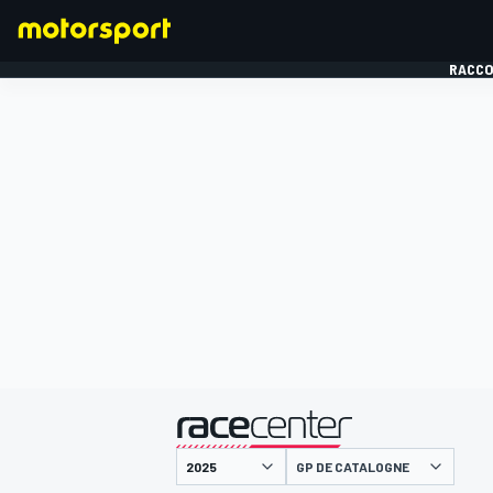
RACCO
FORMULE 1
présenté par
GP DE CATALOGNE