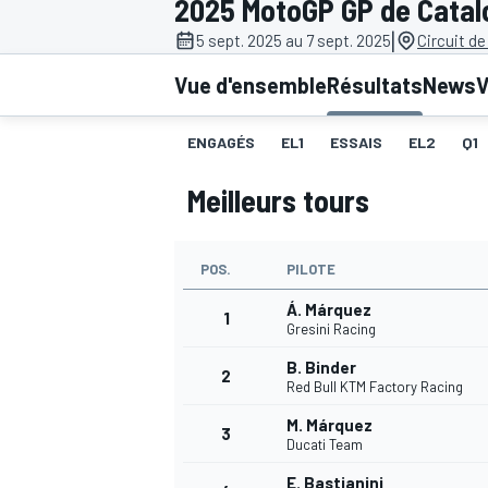
2025 MotoGP GP de Catal
|
5 sept. 2025 au 7 sept. 2025
Circuit d
Vue d'ensemble
Résultats
News
V
ENGAGÉS
EL1
ESSAIS
EL2
Q1
MOTOGP
Meilleurs tours
POS.
PILOTE
Á. Márquez
1
Gresini Racing
B. Binder
2
Red Bull KTM Factory Racing
M. Márquez
3
Ducati Team
E. Bastianini