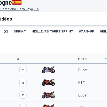
ogne
e Barcelona-Catalunya, ES
idéos
Q2
SPRINT
MEILLEURS TOURS SPRINT
WARM-UP
GRI
#
MOTO
T
Ducati
73
KTM
33
Ducati
93