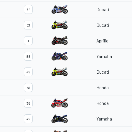
Ducati
54
Ducati
21
Aprilia
1
Yamaha
88
Ducati
49
Honda
41
Honda
36
Yamaha
42