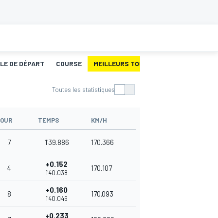
LLE DE DÉPART
COURSE
MEILLEURS TOURS
Toutes les statistiques
OUR
TEMPS
KM/H
7
1'39.886
170.366
+0.152
4
170.107
1'40.038
+0.160
8
170.093
1'40.046
+0.233