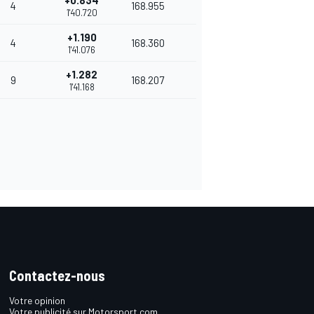
+0.834
4
168.955
1'40.720
+1.190
4
168.360
1'41.076
+1.282
9
168.207
1'41.168
Contactez-nous
Votre opinion
Votre publicité sur Motorsport.com