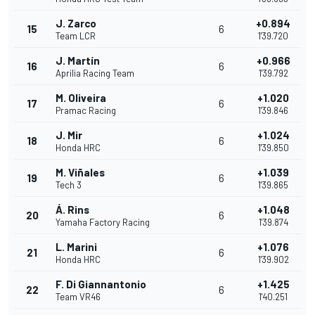
J. Zarco
+0.894
15
6
Team LCR
1'39.720
J. Martín
+0.966
16
6
Aprilia Racing Team
1'39.792
M. Oliveira
+1.020
17
6
Pramac Racing
1'39.846
J. Mir
+1.024
18
6
Honda HRC
1'39.850
M. Viñales
+1.039
19
6
Tech 3
1'39.865
Á. Rins
+1.048
20
6
Yamaha Factory Racing
1'39.874
L. Marini
+1.076
21
6
Honda HRC
1'39.902
F. Di Giannantonio
+1.425
22
6
Team VR46
1'40.251