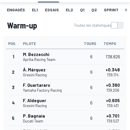
ENGAGÉS
EL1
ESSAIS
EL2
Q1
Q2
SPRINT
ME
Warm-up
Toutes les statistiques
POS.
PILOTE
TOURS
TEMPS
M. Bezzecchi
1
6
1'38.826
Aprilia Racing Team
Á. Márquez
+0.348
2
6
Gresini Racing
1'39.174
F. Quartararo
+0.380
3
6
Yamaha Factory Racing
1'39.206
F. Aldeguer
+0.605
4
6
Gresini Racing
1'39.431
P. Bagnaia
+0.701
5
6
Ducati Team
1'39.527