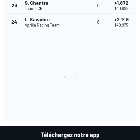
S. Chantra
+1.872
23
6
Team LCR
1'40.698
L. Savadori
+2.149
24
6
Aprilia Racing Team
1'40.975
Téléchargez notre app