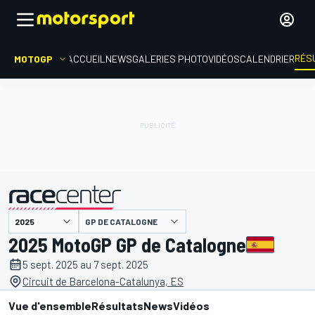
RÉS
MOTOGP
ACCUEIL
NEWS
GALERIES PHOTO
VIDÉOS
CALENDRIER
GP DE CATALOGNE
présenté par
2025 MotoGP GP de Catalogne
5 sept. 2025 au 7 sept. 2025
Circuit de Barcelona-Catalunya, ES
Vue d'ensemble
Résultats
News
Vidéos