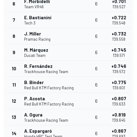
F. Morbidelli
+0.701
6
6
Team VR46
1'39.527
E. Bastianini
+0.722
7
6
Tech 3
1'39.548
J. Miller
+0.732
8
6
Pramac Racing
1'39.558
M. Márquez
+0.745
9
6
Ducati Team
1'39.571
R. Fernández
+0.746
10
6
Trackhouse Racing Team
1'39.572
B. Binder
+0.775
11
6
Red Bull KTM Factory Racing
1'39.601
P. Acosta
+0.807
12
6
Red Bull KTM Factory Racing
1'39.633
A. Ogura
+0.819
13
6
Trackhouse Racing Team
1'39.645
A. Espargaró
+0.867
14
6
Honda HRC Test Team
1'39.693