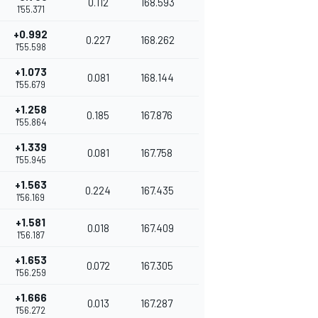
0.112
168.593
1'55.371
+0.992
0.227
168.262
1'55.598
+1.073
0.081
168.144
1'55.679
+1.258
0.185
167.876
1'55.864
+1.339
0.081
167.758
1'55.945
+1.563
0.224
167.435
1'56.169
+1.581
0.018
167.409
1'56.187
+1.653
0.072
167.305
1'56.259
+1.666
0.013
167.287
1'56.272