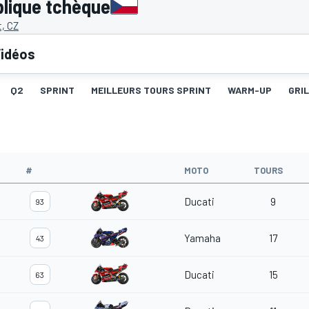
lique tchèque
t, CZ
idéos
Q2
SPRINT
MEILLEURS TOURS SPRINT
WARM-UP
GRI
#
MOTO
TOURS
Ducati
9
93
Yamaha
17
43
Ducati
15
63