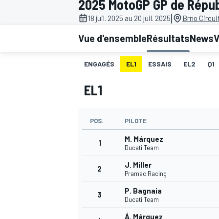
2025 MotoGP GP de Répub
|
18 juil. 2025 au 20 juil. 2025
Brno Circui
Vue d'ensemble
Résultats
News
V
ENGAGÉS
EL1
ESSAIS
EL2
Q1
MOTOGP
EL1
POS.
PILOTE
M. Márquez
1
Ducati Team
J. Miller
2
Pramac Racing
P. Bagnaia
3
Ducati Team
Á. Márquez