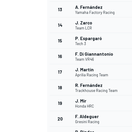
A. Fernández
13
Yamaha Factory Racing
J. Zarco
14
Team LCR
P. Espargaró
15
Tech 3
F. Di Giannantonio
16
Team VR46
J. Martín
17
Aprilia Racing Team
R. Fernández
18
Trackhouse Racing Team
J. Mir
19
Honda HRC
F. Aldeguer
20
Gresini Racing