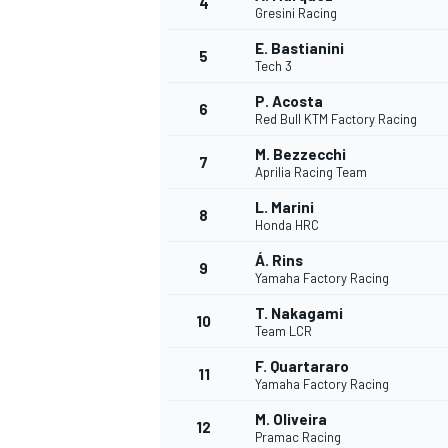
4
Gresini Racing
E. Bastianini
5
WRC
Tech 3
P. Acosta
6
Red Bull KTM Factory Racing
M. Bezzecchi
7
Aprilia Racing Team
L. Marini
8
Honda HRC
Á. Rins
9
Yamaha Factory Racing
T. Nakagami
10
Team LCR
WEC
F. Quartararo
11
Yamaha Factory Racing
M. Oliveira
12
Pramac Racing