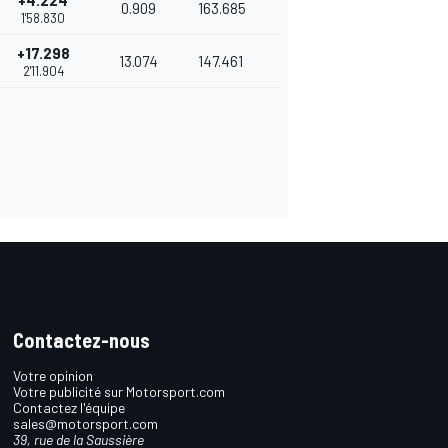
+4.224
0.909
163.685
1'58.830
+17.298
13.074
147.461
2'11.904
Contactez-nous
Votre opinion
Votre publicité sur Motorsport.com
Contactez l'équipe
sales@motorsport.com
39, rue de la Saussière