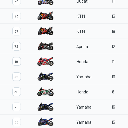
Ducati
11
73
KTM
13
23
KTM
18
37
Aprilia
12
72
Honda
11
10
Yamaha
10
42
Honda
8
30
Yamaha
16
20
Yamaha
15
88