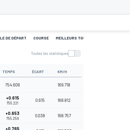
LLE DE DÉPART
COURSE
MEILLEURS TOURS
Toutes les statistiques
TEMPS
ÉCART
KM/H
1'54.606
169.718
+0.615
0.615
168.812
1'55.221
+0.653
0.038
168.757
1'55.259
+0.765