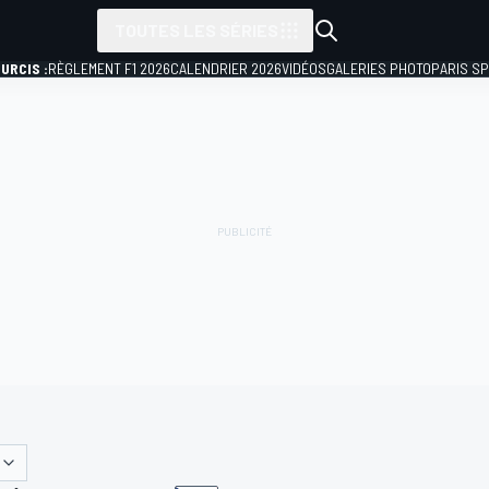
TOUTES LES SÉRIES
URCIS :
RÈGLEMENT F1 2026
CALENDRIER 2026
VIDÉOS
GALERIES PHOTO
PARIS S