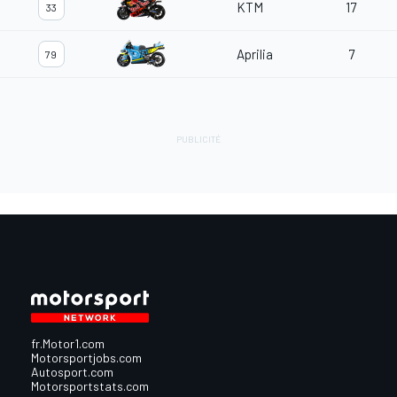
KTM
17
33
Aprilia
7
79
fr.Motor1.com
Motorsportjobs.com
Autosport.com
Motorsportstats.com