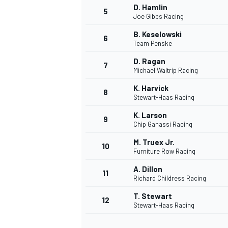
D. Hamlin
5
Joe Gibbs Racing
WRC
B. Keselowski
6
Team Penske
D. Ragan
7
Michael Waltrip Racing
K. Harvick
8
Stewart-Haas Racing
K. Larson
9
Chip Ganassi Racing
M. Truex Jr.
10
Furniture Row Racing
A. Dillon
11
Richard Childress Racing
WEC
T. Stewart
12
Stewart-Haas Racing