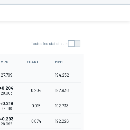
Toutes les statistiques
EMPS
ÉCART
MPH
27.799
194.252
+0.204
0.204
192.836
28.003
+0.219
0.015
192.733
28.018
+0.293
0.074
192.226
28.092