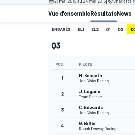
|
21 mai 2015 au 24 mai 2015
Charlotte 
Vue d'ensemble
Résultats
News
ENGAGÉS
EL1
EL2
Q1
Q2
Q
Q3
MOTOGP
POS.
PILOTE
M. Kenseth
1
Joe Gibbs Racing
J. Logano
2
Team Penske
C. Edwards
3
Joe Gibbs Racing
G. Biffle
4
Roush Fenway Racing