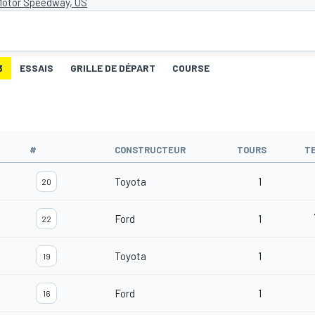
Motor Speedway, US
3
ESSAIS
GRILLE DE DÉPART
COURSE
#
CONSTRUCTEUR
TOURS
T
Toyota
1
20
Ford
1
22
Toyota
1
19
Ford
1
16