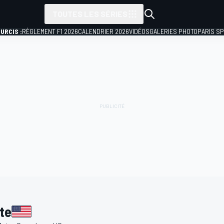
TOUTES LES SÉRIES
URCIS :
RÈGLEMENT F1 2026
CALENDRIER 2026
VIDÉOS
GALERIES PHOTO
PARIS S
te