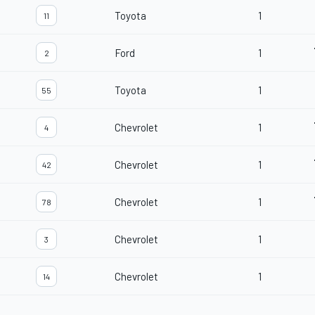
Toyota
1
11
Ford
1
2
Toyota
1
55
Chevrolet
1
4
Chevrolet
1
42
Chevrolet
1
78
Chevrolet
1
3
Chevrolet
1
14