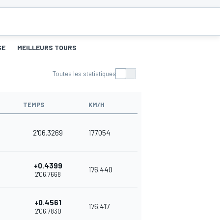
SE
MEILLEURS TOURS
Toutes les statistiques
TEMPS
KM/H
2'06.3269
177.054
+0.4399
176.440
2'06.7668
+0.4561
176.417
2'06.7830