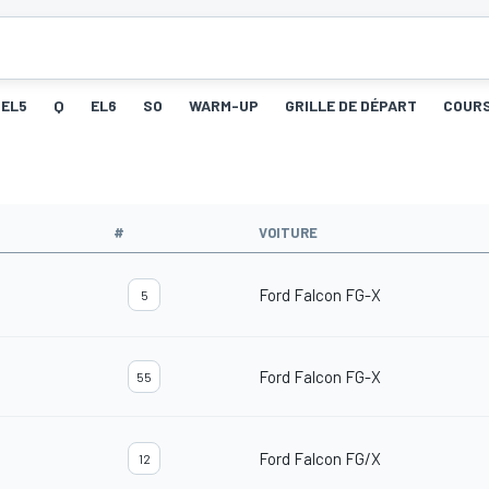
EL5
Q
EL6
SO
WARM-UP
GRILLE DE DÉPART
COUR
#
VOITURE
Ford Falcon FG-X
5
Ford Falcon FG-X
55
Ford Falcon FG/X
12