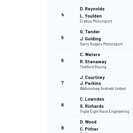
D. Reynolds
4
L. Youlden
WRC
Erebus Motorsport
G. Tander
5
J. Golding
Garry Rogers Motorsport
C. Waters
6
R. Stanaway
Tickford Racing
J. Courtney
7
J. Perkins
Walkinshaw Andretti United
C. Lowndes
8
S. Richards
WEC
Triple Eight Race Engineering
D. Wood
9
C. Pither