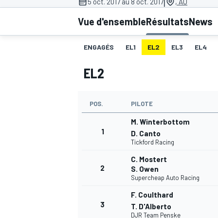
|
5 oct. 2017 au 8 oct. 2017
, AU
Vue d'ensemble
Résultats
News
ENGAGÉS
EL1
EL2
EL3
EL4
EL2
MOTOGP
POS.
PILOTE
M. Winterbottom
1
D. Canto
Tickford Racing
C. Mostert
2
S. Owen
Supercheap Auto Racing
F. Coulthard
3
T. D'Alberto
DJR Team Penske