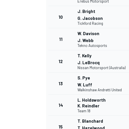
Erebus Motorsport
J. Bright
10
G. Jacobson
Tickford Racing
W. Davison
11
J. Webb
Tekno Autosports
T. Kelly
12
J. LeBrocq
Nissan Motorsport (Australia)
S. Pye
13
W. Luff
Walkinshaw Andretti United
L. Holdsworth
14
K. Reindler
Team 18
T. Blanchard
15
T. Hazelwood