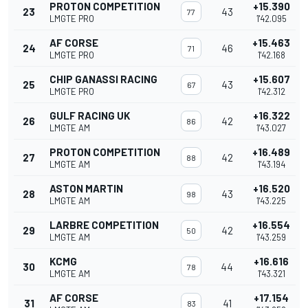
PROTON COMPETITION
+15.390
23
43
77
LMGTE PRO
1'42.095
AF CORSE
+15.463
24
46
71
LMGTE PRO
1'42.168
CHIP GANASSI RACING
+15.607
25
43
67
LMGTE PRO
1'42.312
GULF RACING UK
+16.322
26
42
86
LMGTE AM
1'43.027
PROTON COMPETITION
+16.489
27
42
88
LMGTE AM
1'43.194
ASTON MARTIN
+16.520
28
43
98
LMGTE AM
1'43.225
LARBRE COMPETITION
+16.554
29
42
50
LMGTE AM
1'43.259
KCMG
+16.616
30
44
78
LMGTE AM
1'43.321
AF CORSE
+17.154
31
41
83