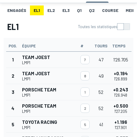
ENGAGÉS
EL1
EL2
EL3
Q1
Q2
COURSE
MEIL
EL1
Toutes les statistiques
POS.
ÉQUIPE
#
TOURS
TEMPS
TEAM JOEST
1
47
1'26.705
7
LMP1
TEAM JOEST
+0.194
2
49
8
LMP1
1'26.899
PORSCHE TEAM
+0.243
3
52
1
LMP1
1'26.948
PORSCHE TEAM
+0.500
4
52
2
LMP1
1'27.205
TOYOTA RACING
+1.196
5
41
5
LMP1
1'27.901