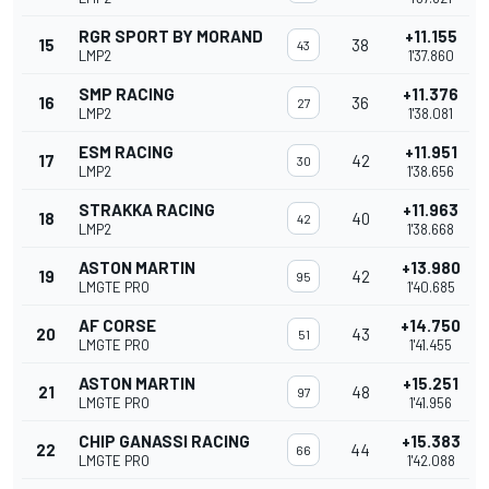
RGR SPORT BY MORAND
+11.155
15
38
43
LMP2
1'37.860
SMP RACING
+11.376
16
36
27
LMP2
1'38.081
ESM RACING
+11.951
17
42
30
LMP2
1'38.656
STRAKKA RACING
+11.963
18
40
42
LMP2
1'38.668
ASTON MARTIN
+13.980
19
42
95
LMGTE PRO
1'40.685
AF CORSE
+14.750
20
43
51
LMGTE PRO
1'41.455
ASTON MARTIN
+15.251
21
48
97
LMGTE PRO
1'41.956
CHIP GANASSI RACING
+15.383
22
44
66
LMGTE PRO
1'42.088