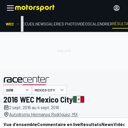
RÉSULT
WEC
ACCUEIL
NEWS
GALERIES PHOTO
VIDÉOS
CALENDRIER
MEXICO CITY
présenté par
2016 WEC Mexico City
2 sept. 2016 au 4 sept. 2016
Autodromo Hermanos Rodriguez, MX
Vue d'ensemble
Commentaire en live
Résultats
News
Vidéo