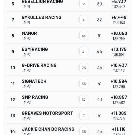
REBELLION RACING
+5.737
6
39
13
LMP1
1'32.442
BYKOLLES RACING
+6.448
7
32
4
LMP1
1'33.153
MANOR
+10.050
8
10
44
LMP2
1'36.755
ESM RACING
+10.175
9
44
31
LMP2
1'36.880
G-DRIVE RACING
+10.437
10
45
26
LMP2
1'37.142
SIGNATECH
+10.594
11
41
36
LMP2
1'37.299
SMP RACING
+10.857
12
43
37
LMP2
1'37.562
GREAVES MOTORSPORT
+11.069
13
41
41
LMP2
1'37.774
JACKIE CHAN DC RACING
+11.116
14
45
35
LMP2
1'37.821