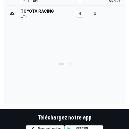
LMGTE AM
1'43.859
TOYOTA RACING
32
0
6
LMP1
Téléchargez notre app