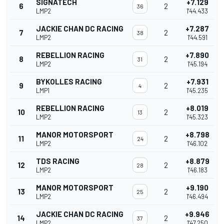
SIGNATECH
+7.129
6
2
36
LMP2
1'44.433
JACKIE CHAN DC RACING
+7.287
7
2
38
LMP2
1'44.591
REBELLION RACING
+7.890
8
2
31
LMP2
1'45.194
BYKOLLES RACING
+7.931
9
2
4
LMP1
1'45.235
REBELLION RACING
+8.019
10
2
13
LMP2
1'45.323
MANOR MOTORSPORT
+8.798
11
2
24
LMP2
1'46.102
TDS RACING
+8.879
12
2
28
LMP2
1'46.183
MANOR MOTORSPORT
+9.190
13
2
25
LMP2
1'46.494
JACKIE CHAN DC RACING
+9.946
14
2
37
LMP2
1'47.250