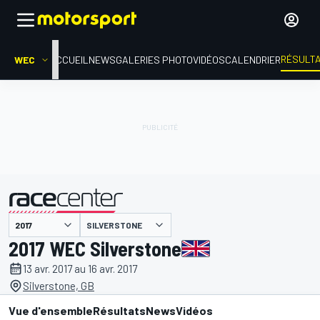
RÉSULT
WEC
ACCUEIL
NEWS
GALERIES PHOTO
VIDÉOS
CALENDRIER
SILVERSTONE
présenté par
2017 WEC Silverstone
13 avr. 2017 au 16 avr. 2017
Silverstone, GB
Vue d'ensemble
Résultats
News
Vidéos