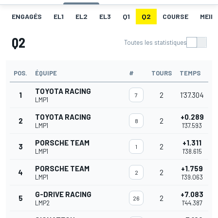
ENGAGÉS
EL1
EL2
EL3
Q1
Q2
COURSE
MEIL
Q2
Toutes les statistiques
POS.
ÉQUIPE
#
TOURS
TEMPS
TOYOTA RACING
1
2
1'37.304
7
LMP1
TOYOTA RACING
+0.289
2
2
8
LMP1
1'37.593
PORSCHE TEAM
+1.311
3
2
1
LMP1
1'38.615
PORSCHE TEAM
+1.759
4
2
2
LMP1
1'39.063
G-DRIVE RACING
+7.083
5
2
26
LMP2
1'44.387