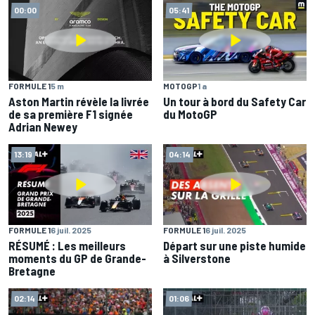
00:00
05:41
FORMULE 1
5 m
MOTOGP
1 a
Aston Martin révèle la livrée
Un tour à bord du Safety Car
de sa première F1 signée
du MotoGP
Adrian Newey
13:19
04:14
FORMULE 1
6 juil. 2025
FORMULE 1
6 juil. 2025
RÉSUMÉ : Les meilleurs
Départ sur une piste humide
moments du GP de Grande-
à Silverstone
Bretagne
02:14
01:06