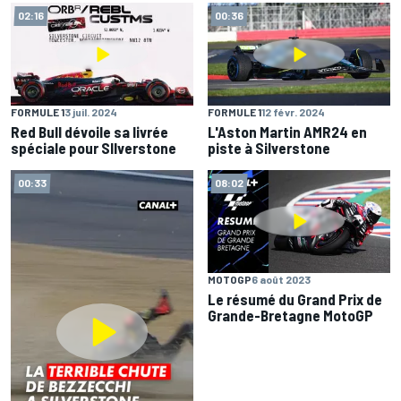
02:16
00:36
FORMULE 1
3 juil. 2024
FORMULE 1
12 févr. 2024
Red Bull dévoile sa livrée
L'Aston Martin AMR24 en
spéciale pour SIlverstone
piste à Silverstone
00:33
08:02
MOTOGP
6 août 2023
Le résumé du Grand Prix de
Grande-Bretagne MotoGP