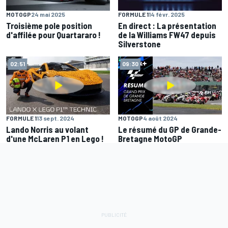
MOTOGP
24 mai 2025
FORMULE 1
14 févr. 2025
Troisième pole position
En direct : La présentation
d'affilée pour Quartararo !
de la Williams FW47 depuis
Silverstone
02:51
09:30
FORMULE 1
13 sept. 2024
MOTOGP
4 août 2024
Lando Norris au volant
Le résumé du GP de Grande-
d'une McLaren P1 en Lego !
Bretagne MotoGP