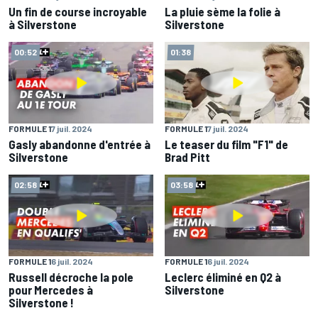
Un fin de course incroyable
La pluie sème la folie à
à Silverstone
Silverstone
00:52
01:38
FORMULE 1
7 juil. 2024
FORMULE 1
7 juil. 2024
Gasly abandonne d'entrée à
Le teaser du film "F1" de
Silverstone
Brad Pitt
02:58
03:58
FORMULE 1
6 juil. 2024
FORMULE 1
6 juil. 2024
Russell décroche la pole
Leclerc éliminé en Q2 à
pour Mercedes à
Silverstone
Silverstone !