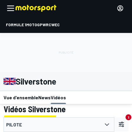
FORMULE 1
MOTOGP
WRC
WEC
Silverstone
Vue d'ensemble
News
Vidéos
Vidéos Silverstone
1
PILOTE