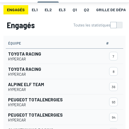
ENGAGÉS
EL1
EL2
EL3
Q1
Q2
GRILLE DE DÉPAR
Engagés
Toutes les statistiques
ÉQUIPE
#
TOYOTA RACING
7
HYPERCAR
TOYOTA RACING
8
HYPERCAR
ALPINE ELF TEAM
36
HYPERCAR
PEUGEOT TOTALENERGIES
93
HYPERCAR
PEUGEOT TOTALENERGIES
94
HYPERCAR