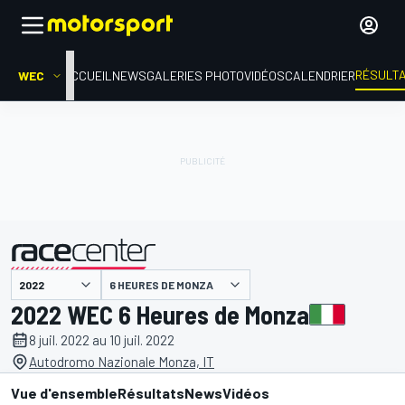
RÉSULT
WEC
ACCUEIL
NEWS
GALERIES PHOTO
VIDÉOS
CALENDRIER
6 HEURES DE MONZA
présenté par
2022 WEC 6 Heures de Monza
8 juil. 2022 au 10 juil. 2022
Autodromo Nazionale Monza, IT
Vue d'ensemble
Résultats
News
Vidéos