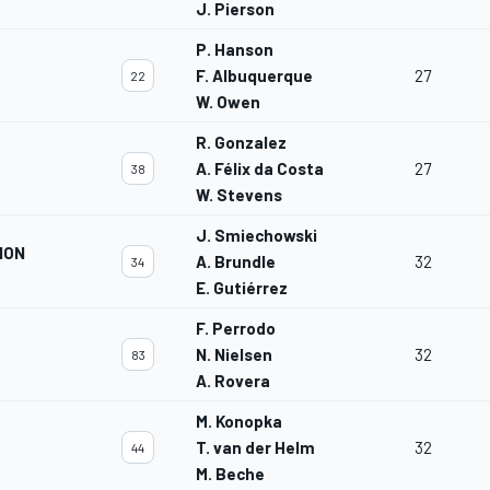
J. Pierson
P. Hanson
F. Albuquerque
27
22
W. Owen
R. Gonzalez
A. Félix da Costa
27
38
W. Stevens
J. Smiechowski
ION
A. Brundle
32
34
E. Gutiérrez
F. Perrodo
N. Nielsen
32
83
A. Rovera
M. Konopka
T. van der Helm
32
44
M. Beche