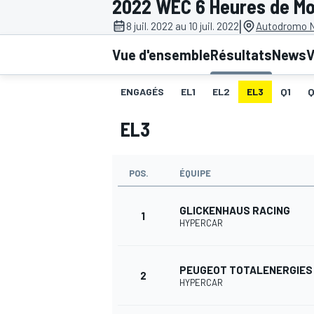
2022 WEC 6 Heures de M
|
8 juil. 2022 au 10 juil. 2022
Autodromo N
Vue d'ensemble
Résultats
News
V
ENGAGÉS
EL1
EL2
EL3
Q1
MOTOGP
EL3
POS.
ÉQUIPE
GLICKENHAUS RACING
1
HYPERCAR
PEUGEOT TOTALENERGIES
2
HYPERCAR