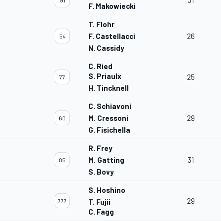
31
91
F. Makowiecki
T. Flohr
F. Castellacci
26
54
N. Cassidy
C. Ried
S. Priaulx
25
77
H. Tincknell
C. Schiavoni
M. Cressoni
29
60
G. Fisichella
R. Frey
M. Gatting
31
85
S. Bovy
S. Hoshino
29
777
T. Fujii
C. Fagg