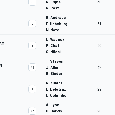
R. Frijns
30
31
R. Rast
R. Andrade
F. Habsburg
31
41
N. Nato
L. Wadoux
EAM
P. Chatin
30
1
C. Milesi
T. Steven
M
J. Allen
32
45
R. Binder
R. Kubica
L. Delétraz
29
9
L. Colombo
A. Lynn
O. Jarvis
28
23