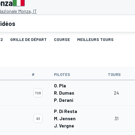
onza
azionale Monza, IT
idéos
Q2
GRILLE DE DÉPART
COURSE
MEILLEURS TOURS
#
PILOTES
TOURS
O. Pla
R. Dumas
24
708
P. Derani
P. Di Resta
M. Jensen
31
93
J. Vergne