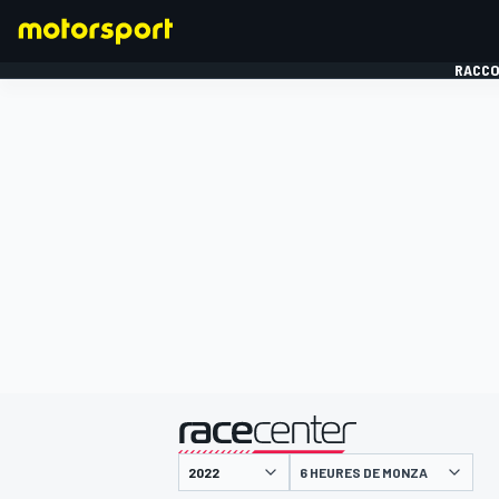
RACCO
FORMULE 1
présenté par
6 HEURES DE MONZA