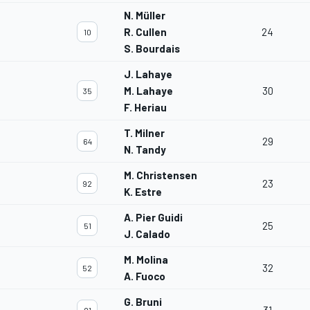
N. Müller
R. Cullen
24
10
S. Bourdais
J. Lahaye
M. Lahaye
30
35
F. Heriau
T. Milner
29
64
N. Tandy
M. Christensen
23
92
K. Estre
A. Pier Guidi
25
51
J. Calado
M. Molina
32
52
A. Fuoco
G. Bruni