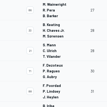
M. Wainwright
R. Pera
27
86
B. Barker
B. Keating
H. Chaves Jr.
28
33
M. Sørensen
S. Mann
C. Ulrich
28
21
T. Vilander
F. Dezoteux
P. Ragues
30
71
G. Aubry
F. Poordad
P. Lindsey
31
88
J. Heylen
B. Iribe