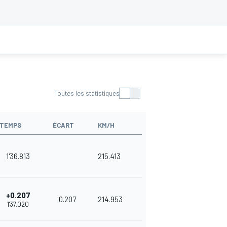
Toutes les statistiques
TEMPS
ÉCART
KM/H
1'36.813
215.413
+0.207
0.207
214.953
1'37.020