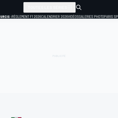
TOUTES LES SÉRIES
URCIS :
RÈGLEMENT F1 2026
CALENDRIER 2026
VIDÉOS
GALERIES PHOTO
PARIS S