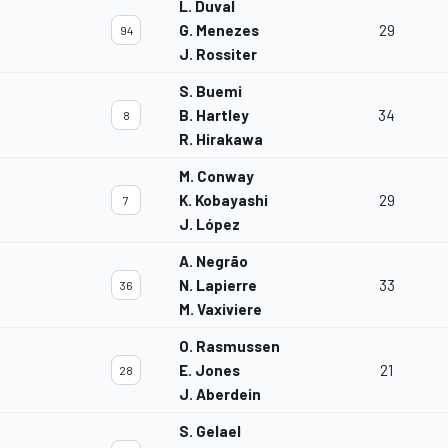
L. Duval
G. Menezes
29
94
J. Rossiter
S. Buemi
B. Hartley
34
8
R. Hirakawa
M. Conway
K. Kobayashi
29
7
J. López
A. Negrão
N. Lapierre
33
36
M. Vaxiviere
O. Rasmussen
E. Jones
21
28
J. Aberdein
S. Gelael