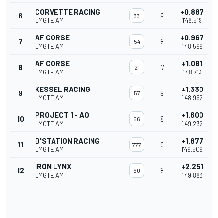
CORVETTE RACING
+0.887
6
9
33
LMGTE AM
1'48.519
AF CORSE
+0.967
7
8
54
LMGTE AM
1'48.599
AF CORSE
+1.081
8
7
21
LMGTE AM
1'48.713
KESSEL RACING
+1.330
9
9
57
LMGTE AM
1'48.962
PROJECT 1 - AO
+1.600
10
8
56
LMGTE AM
1'49.232
D'STATION RACING
+1.877
11
9
777
LMGTE AM
1'49.509
IRON LYNX
+2.251
12
8
60
LMGTE AM
1'49.883