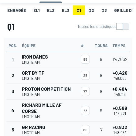
ENGAGÉS
EL1
EL2
EL3
Q1
Q2
Q3
GRILLE DE
Q1
Toutes les statistiques
POS.
ÉQUIPE
#
TOURS
TEMPS
IRON DAMES
1
9
1'47.632
85
LMGTE AM
ORT BY TF
+0.426
2
8
25
LMGTE AM
1'48.058
PROTON COMPETITION
+0.484
3
8
77
LMGTE AM
1'48.116
RICHARD MILLE AF
+0.589
4
9
CORSE
83
1'48.221
LMGTE AM
GR RACING
+0.832
5
7
86
LMGTE AM
1'48.464