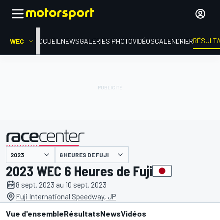
RÉSULT
WEC
ACCUEIL
NEWS
GALERIES PHOTO
VIDÉOS
CALENDRIER
6 HEURES DE FUJI
présenté par
2023 WEC 6 Heures de Fuji
8 sept. 2023 au 10 sept. 2023
Fuji International Speedway, JP
Vue d'ensemble
Résultats
News
Vidéos