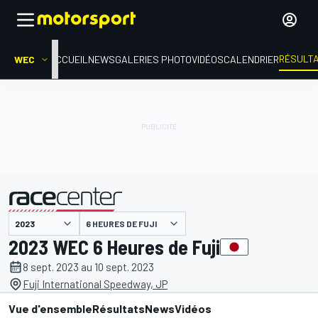
RÉSULT
WEC
ACCUEIL
NEWS
GALERIES PHOTO
VIDÉOS
CALENDRIER
6 HEURES DE FUJI
présenté par
2023 WEC 6 Heures de Fuji
8 sept. 2023 au 10 sept. 2023
Fuji International Speedway, JP
Vue d'ensemble
Résultats
News
Vidéos