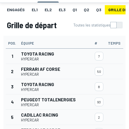
ENGAGÉS
EL1
EL2
EL3
Q1
Q2
Q3
GRILLE DE
Grille de départ
Toutes les statistiques
POS.
ÉQUIPE
#
TEMPS
TOYOTA RACING
1
7
HYPERCAR
FERRARI AF CORSE
2
50
HYPERCAR
TOYOTA RACING
3
8
HYPERCAR
PEUGEOT TOTALENERGIES
4
93
HYPERCAR
CADILLAC RACING
5
2
HYPERCAR