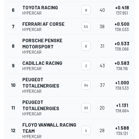
TOYOTA RACING
+0.418
6
40
8
HYPERCAR
1'37.951
FERRARI AF CORSE
+0.500
7
38
50
HYPERCAR
1'38.033
PORSCHE PENSKE
+0.533
8
31
MOTORSPORT
6
1'38.066
HYPERCAR
CADILLAC RACING
+0.583
9
43
2
HYPERCAR
1'38.116
PEUGEOT
+1.000
10
37
TOTALENERGIES
94
1'38.533
HYPERCAR
PEUGEOT
+1.131
11
20
TOTALENERGIES
93
1'38.664
HYPERCAR
FLOYD VANWALL RACING
+1.588
12
28
TEAM
4
1'39.121
HYPERCAR