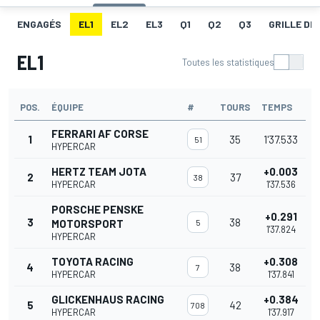
ENGAGÉS
EL1
EL2
EL3
Q1
Q2
Q3
GRILLE DE
EL1
Toutes les statistiques
POS.
ÉQUIPE
#
TOURS
TEMPS
FERRARI AF CORSE
1
35
1'37.533
51
HYPERCAR
HERTZ TEAM JOTA
+0.003
2
37
38
HYPERCAR
1'37.536
PORSCHE PENSKE
+0.291
3
38
MOTORSPORT
5
1'37.824
HYPERCAR
TOYOTA RACING
+0.308
4
38
7
HYPERCAR
1'37.841
GLICKENHAUS RACING
+0.384
5
42
708
HYPERCAR
1'37.917