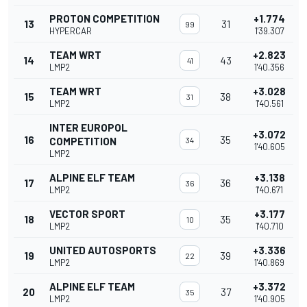
PROTON COMPETITION
+1.774
13
31
99
HYPERCAR
1'39.307
TEAM WRT
+2.823
14
43
41
LMP2
1'40.356
TEAM WRT
+3.028
15
38
31
LMP2
1'40.561
INTER EUROPOL
+3.072
16
35
COMPETITION
34
1'40.605
LMP2
ALPINE ELF TEAM
+3.138
17
36
36
LMP2
1'40.671
VECTOR SPORT
+3.177
18
35
10
LMP2
1'40.710
UNITED AUTOSPORTS
+3.336
19
39
22
LMP2
1'40.869
ALPINE ELF TEAM
+3.372
20
37
35
LMP2
1'40.905