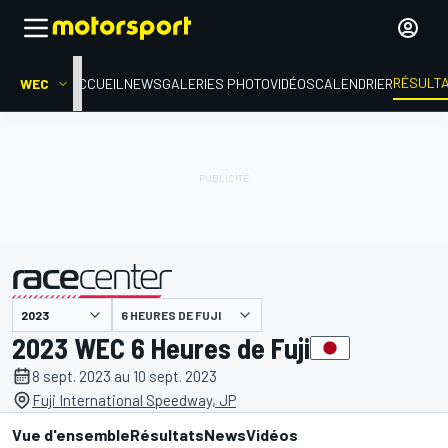
RÉSULT
WEC
ACCUEIL
NEWS
GALERIES PHOTO
VIDÉOS
CALENDRIER
6 HEURES DE FUJI
présenté par
2023 WEC 6 Heures de Fuji
8 sept. 2023 au 10 sept. 2023
Fuji International Speedway, JP
Vue d'ensemble
Résultats
News
Vidéos