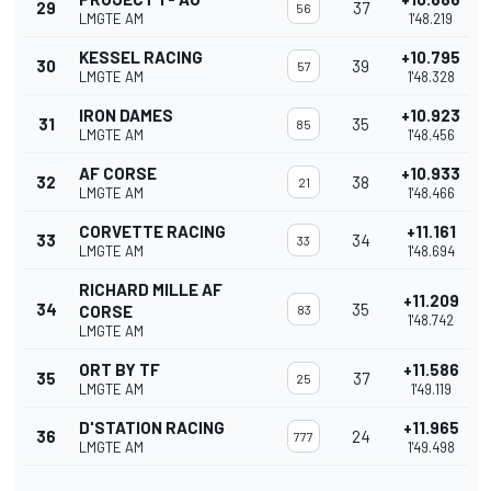
29
37
56
LMGTE AM
1'48.219
KESSEL RACING
+10.795
30
39
57
LMGTE AM
1'48.328
IRON DAMES
+10.923
31
35
85
LMGTE AM
1'48.456
AF CORSE
+10.933
32
38
21
LMGTE AM
1'48.466
CORVETTE RACING
+11.161
33
34
33
LMGTE AM
1'48.694
RICHARD MILLE AF
+11.209
34
35
CORSE
83
1'48.742
LMGTE AM
ORT BY TF
+11.586
35
37
25
LMGTE AM
1'49.119
D'STATION RACING
+11.965
36
24
777
LMGTE AM
1'49.498