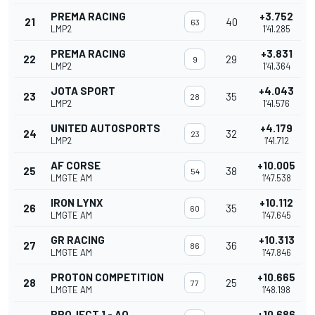
PREMA RACING
+3.752
21
40
63
LMP2
1'41.285
PREMA RACING
+3.831
22
29
9
LMP2
1'41.364
JOTA SPORT
+4.043
23
35
28
LMP2
1'41.576
UNITED AUTOSPORTS
+4.179
24
32
23
LMP2
1'41.712
AF CORSE
+10.005
25
38
54
LMGTE AM
1'47.538
IRON LYNX
+10.112
26
35
60
LMGTE AM
1'47.645
GR RACING
+10.313
27
36
86
LMGTE AM
1'47.846
PROTON COMPETITION
+10.665
28
25
77
LMGTE AM
1'48.198
PROJECT 1 - AO
+10.686