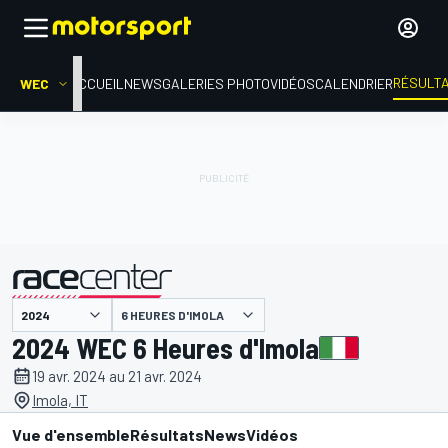
RÉSULT
WEC
ACCUEIL
NEWS
GALERIES PHOTO
VIDÉOS
CALENDRIER
6 HEURES D'IMOLA
présenté par
2024 WEC 6 Heures d'Imola
19 avr. 2024 au 21 avr. 2024
Imola, IT
Vue d'ensemble
Résultats
News
Vidéos