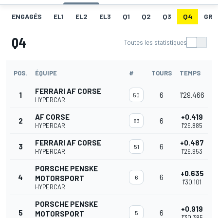
ENGAGÉS
EL1
EL2
EL3
Q1
Q2
Q3
Q4
GRI
Q4
Toutes les statistiques
POS.
ÉQUIPE
#
TOURS
TEMPS
FERRARI AF CORSE
1
6
1'29.466
50
HYPERCAR
AF CORSE
+0.419
2
6
83
HYPERCAR
1'29.885
FERRARI AF CORSE
+0.487
3
6
51
HYPERCAR
1'29.953
PORSCHE PENSKE
+0.635
4
6
MOTORSPORT
6
1'30.101
HYPERCAR
PORSCHE PENSKE
+0.919
5
6
MOTORSPORT
5
1'30.385