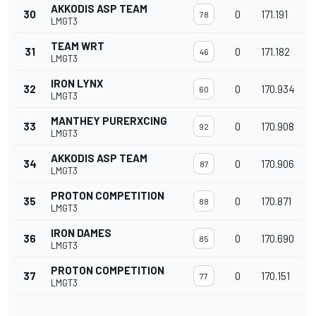
AKKODIS ASP TEAM
30
0
171.191
78
LMGT3
TEAM WRT
31
0
171.182
46
LMGT3
IRON LYNX
32
0
170.934
60
LMGT3
MANTHEY PURERXCING
33
0
170.908
92
LMGT3
AKKODIS ASP TEAM
34
0
170.906
87
LMGT3
PROTON COMPETITION
35
0
170.871
88
LMGT3
IRON DAMES
36
0
170.690
85
LMGT3
PROTON COMPETITION
37
0
170.151
77
LMGT3