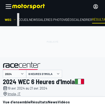
RÉSULT
WEC
ACCUEIL
NEWS
GALERIES PHOTO
VIDÉOS
CALENDRIER
6 HEURES D'IMOLA
présenté par
2024 WEC 6 Heures d'Imola
19 avr. 2024 au 21 avr. 2024
Imola, IT
Vue d'ensemble
Résultats
News
Vidéos