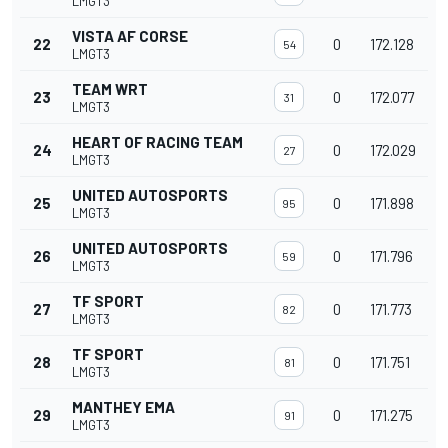
LMGT3
VISTA AF CORSE
22
0
172.128
54
LMGT3
TEAM WRT
23
0
172.077
31
LMGT3
HEART OF RACING TEAM
24
0
172.029
27
LMGT3
UNITED AUTOSPORTS
25
0
171.898
95
LMGT3
UNITED AUTOSPORTS
26
0
171.796
59
LMGT3
TF SPORT
27
0
171.773
82
LMGT3
TF SPORT
28
0
171.751
81
LMGT3
MANTHEY EMA
29
0
171.275
91
LMGT3