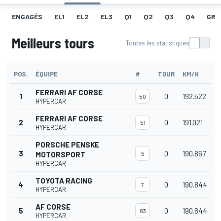
ENGAGÉS
EL1
EL2
EL3
Q1
Q2
Q3
Q4
GRI
Meilleurs tours
Toutes les statistiques
POS.
ÉQUIPE
#
TOUR
KM/H
FERRARI AF CORSE
1
0
192.522
50
HYPERCAR
FERRARI AF CORSE
2
0
191.021
51
HYPERCAR
PORSCHE PENSKE
3
0
190.867
MOTORSPORT
5
HYPERCAR
TOYOTA RACING
4
0
190.844
7
HYPERCAR
AF CORSE
5
0
190.644
83
HYPERCAR