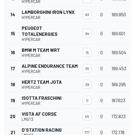
HYPERCAR
LAMBORGHINI IRON LYNX
14
0
189.850
63
HYPERCAR
PEUGEOT
15
0
189.601
TOTALENERGIES
94
HYPERCAR
BMW M TEAM WRT
16
0
189.504
15
HYPERCAR
ALPINE ENDURANCE TEAM
17
0
189.453
35
HYPERCAR
HERTZ TEAM JOTA
18
0
189.295
38
HYPERCAR
ISOTTA FRASCHINI
19
0
187.623
11
HYPERCAR
VISTA AF CORSE
20
0
172.823
55
LMGT3
D'STATION RACING
21
0
172.178
777