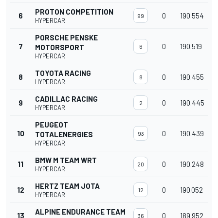
PROTON COMPETITION
6
0
190.554
99
HYPERCAR
PORSCHE PENSKE
7
0
190.519
MOTORSPORT
6
HYPERCAR
TOYOTA RACING
8
0
190.455
8
HYPERCAR
CADILLAC RACING
9
0
190.445
2
HYPERCAR
PEUGEOT
10
0
190.439
TOTALENERGIES
93
HYPERCAR
BMW M TEAM WRT
11
0
190.248
20
HYPERCAR
HERTZ TEAM JOTA
12
0
190.052
12
HYPERCAR
ALPINE ENDURANCE TEAM
13
0
189.952
36