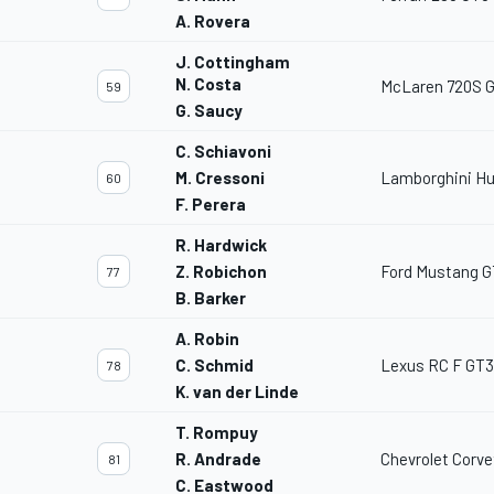
A. Rovera
J. Cottingham
N. Costa
McLaren 720S 
59
G. Saucy
C. Schiavoni
M. Cressoni
Lamborghini Hu
60
F. Perera
R. Hardwick
Z. Robichon
Ford Mustang 
77
B. Barker
A. Robin
C. Schmid
Lexus RC F GT3
78
K. van der Linde
T. Rompuy
R. Andrade
Chevrolet Corve
81
C. Eastwood