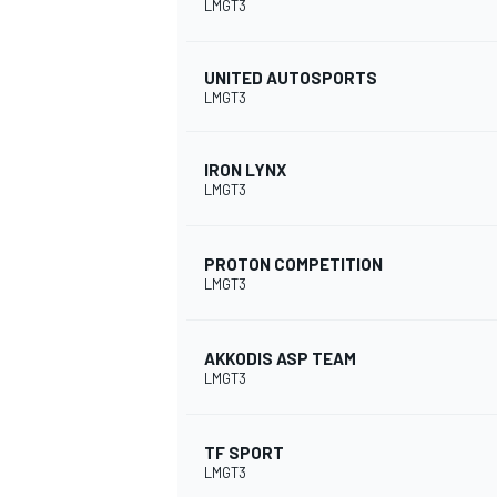
LMGT3
UNITED AUTOSPORTS
LMGT3
IRON LYNX
LMGT3
PROTON COMPETITION
LMGT3
AKKODIS ASP TEAM
LMGT3
TF SPORT
LMGT3