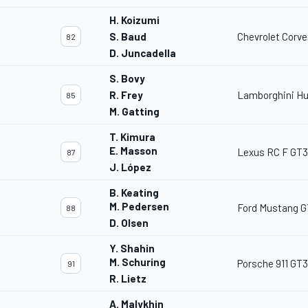
H. Koizumi
S. Baud
Chevrolet Corve
82
D. Juncadella
S. Bovy
R. Frey
Lamborghini Hu
85
M. Gatting
T. Kimura
E. Masson
Lexus RC F GT3
87
J. López
B. Keating
M. Pedersen
Ford Mustang 
88
D. Olsen
Y. Shahin
M. Schuring
Porsche 911 GT3
91
R. Lietz
A. Malykhin