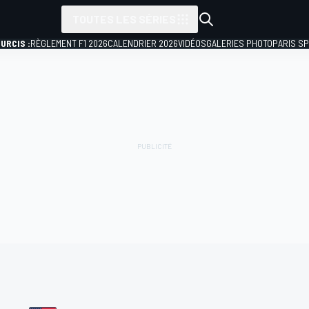
TOUTES LES SÉRIES
URCIS :
RÈGLEMENT F1 2026
CALENDRIER 2026
VIDÉOS
GALERIES PHOTO
PARIS S