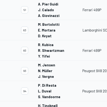
A. Pier Guidi
J. Calado
Ferrari 499P
51
A. Giovinazzi
M. Bortolotti
E. Mortara
Lamborghini S
63
D. Kvyat
R. Kubica
R. Shwartzman
Ferrari 499P
83
Y. Yifei
M. Jensen
N. Müller
Peugeot 9X8 2
93
J. Vergne
P. Di Resta
L. Duval
Peugeot 9X8 2
94
S. Vandoorne
H. Tincknell