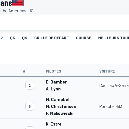
Mans
f the Americas, US
Q2
Q3
Q4
GRILLE DE DÉPART
COURSE
MEILLEURS TOU
#
PILOTES
VOITURE
E. Bamber
Cadillac V-Seri
2
A. Lynn
M. Campbell
M. Christensen
Porsche 963
5
F. Makowiecki
K. Estre