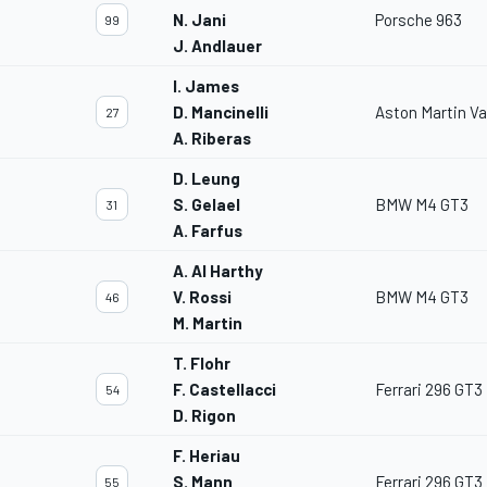
N. Jani
Porsche 963
99
J. Andlauer
I. James
D. Mancinelli
Aston Martin V
27
A. Riberas
D. Leung
S. Gelael
BMW M4 GT3
31
A. Farfus
A. Al Harthy
V. Rossi
BMW M4 GT3
46
M. Martin
T. Flohr
F. Castellacci
Ferrari 296 GT3
54
D. Rigon
F. Heriau
S. Mann
Ferrari 296 GT3
55