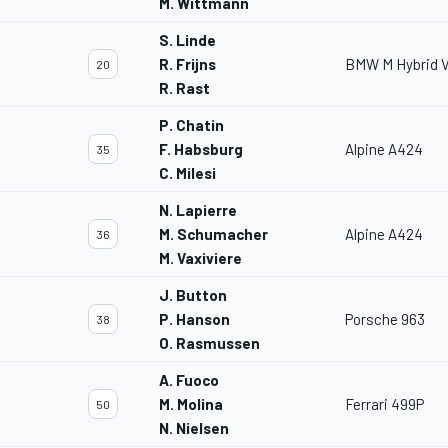
M. Wittmann
S. Linde
R. Frijns
BMW M Hybrid 
20
R. Rast
P. Chatin
F. Habsburg
Alpine A424
35
C. Milesi
N. Lapierre
M. Schumacher
Alpine A424
36
M. Vaxiviere
J. Button
P. Hanson
Porsche 963
38
O. Rasmussen
A. Fuoco
M. Molina
Ferrari 499P
50
N. Nielsen