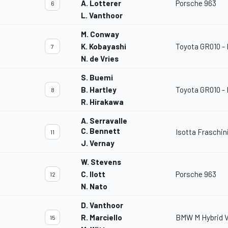
A. Lotterer
Porsche 963
6
L. Vanthoor
M. Conway
K. Kobayashi
Toyota GR010 - 
7
N. de Vries
S. Buemi
B. Hartley
Toyota GR010 - 
8
R. Hirakawa
A. Serravalle
C. Bennett
Isotta Fraschi
11
J. Vernay
W. Stevens
C. Ilott
Porsche 963
12
N. Nato
D. Vanthoor
R. Marciello
BMW M Hybrid 
15