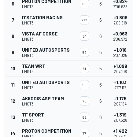
PROTON COMPETITION
+0.624
6
6
88
LMGT3
2'06.633
D'STATION RACING
+0.809
7
6
777
LMGT3
2'06.818
VISTA AF CORSE
+0.963
8
6
54
LMGT3
2'06.972
UNITED AUTOSPORTS
+1.016
9
5
59
LMGT3
2'07.025
TEAM WRT
+1.099
10
5
31
LMGT3
2'07.108
UNITED AUTOSPORTS
+1.103
11
6
95
LMGT3
2'07.112
AKKODIS ASP TEAM
+1.175
12
6
78
LMGT3
2'07.184
TF SPORT
+1.319
13
6
82
LMGT3
2'07.328
PROTON COMPETITION
+1.422
14
5
77
LMGT3
2'07.431