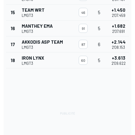
TEAM WRT
+1.450
15
5
46
LMGT3
2'07.459
MANTHEY EMA
+1.682
16
5
91
LMGT3
2'07.691
AKKODIS ASP TEAM
+2.144
17
6
87
LMGT3
2'08.153
IRON LYNX
+3.613
18
5
60
LMGT3
2'09.622