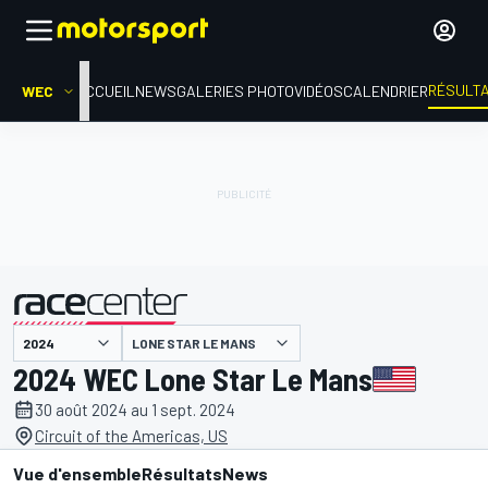
RÉSULT
WEC
ACCUEIL
NEWS
GALERIES PHOTO
VIDÉOS
CALENDRIER
LONE STAR LE MANS
présenté par
2024 WEC Lone Star Le Mans
30 août 2024 au 1 sept. 2024
Circuit of the Americas, US
Vue d'ensemble
Résultats
News