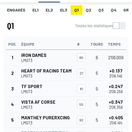
ENGAGÉS
EL1
EL2
EL3
Q1
Q2
Q3
Q4
GRI
Q1
Toutes les statistiques
POS.
ÉQUIPE
#
TOURS
TEMPS
IRON DAMES
1
6
2'06.009
85
LMGT3
HEART OF RACING TEAM
+0.137
2
5
27
LMGT3
2'06.146
TF SPORT
+0.247
3
5
81
LMGT3
2'06.256
VISTA AF CORSE
+0.347
4
5
55
LMGT3
2'06.356
MANTHEY PURERXCING
+0.405
5
5
92
LMGT3
2'06.414