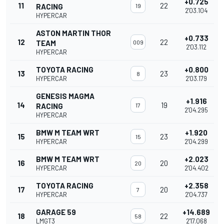
+0.725
11
22
RACING
19
2'03.104
HYPERCAR
ASTON MARTIN THOR
+0.733
12
22
TEAM
009
2'03.112
HYPERCAR
TOYOTA RACING
+0.800
13
23
8
HYPERCAR
2'03.179
GENESIS MAGMA
+1.916
14
19
RACING
17
2'04.295
HYPERCAR
BMW M TEAM WRT
+1.920
15
23
15
HYPERCAR
2'04.299
BMW M TEAM WRT
+2.023
16
20
20
HYPERCAR
2'04.402
TOYOTA RACING
+2.358
17
20
7
HYPERCAR
2'04.737
GARAGE 59
+14.689
18
22
58
LMGT3
2'17.068