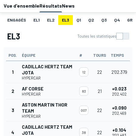
Vue d'ensemble
Résultats
News
ENGAGÉS
EL1
EL2
EL3
Q1
Q2
Q3
Q4
GRI
EL3
Toutes les statistiques
POS.
ÉQUIPE
#
TOURS
TEMPS
CADILLAC HERTZ TEAM
1
22
2'02.379
JOTA
12
HYPERCAR
AF CORSE
+0.023
2
21
83
HYPERCAR
2'02.402
ASTON MARTIN THOR
+0.090
3
22
TEAM
007
2'02.469
HYPERCAR
CADILLAC HERTZ TEAM
+0.104
4
22
JOTA
38
2'02.483