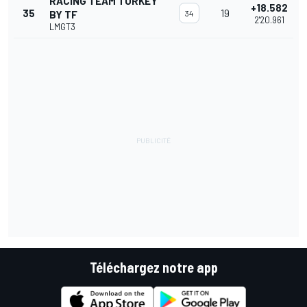
RACING TEAM TURKEY
+18.582
35
19
BY TF
34
2'20.961
LMGT3
Téléchargez notre app