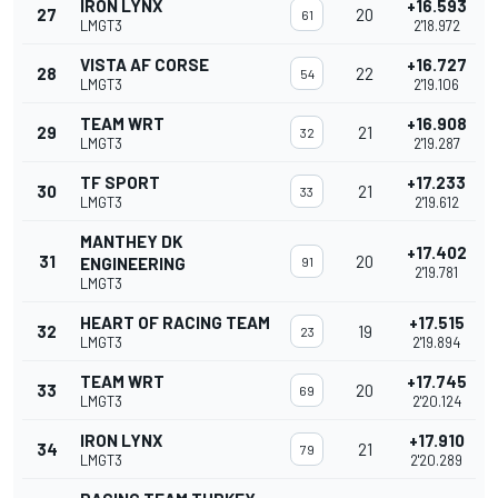
IRON LYNX
+16.593
27
20
61
LMGT3
2'18.972
VISTA AF CORSE
+16.727
28
22
54
LMGT3
2'19.106
TEAM WRT
+16.908
29
21
32
LMGT3
2'19.287
TF SPORT
+17.233
30
21
33
LMGT3
2'19.612
MANTHEY DK
+17.402
31
20
ENGINEERING
91
2'19.781
LMGT3
HEART OF RACING TEAM
+17.515
32
19
23
LMGT3
2'19.894
TEAM WRT
+17.745
33
20
69
LMGT3
2'20.124
IRON LYNX
+17.910
34
21
79
LMGT3
2'20.289