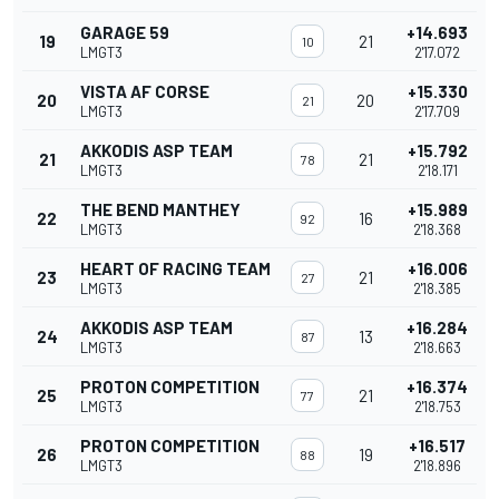
GARAGE 59
+14.693
19
21
10
LMGT3
2'17.072
VISTA AF CORSE
+15.330
20
20
21
LMGT3
2'17.709
AKKODIS ASP TEAM
+15.792
21
21
78
LMGT3
2'18.171
THE BEND MANTHEY
+15.989
22
16
92
LMGT3
2'18.368
HEART OF RACING TEAM
+16.006
23
21
27
LMGT3
2'18.385
AKKODIS ASP TEAM
+16.284
24
13
87
LMGT3
2'18.663
PROTON COMPETITION
+16.374
25
21
77
LMGT3
2'18.753
PROTON COMPETITION
+16.517
26
19
88
LMGT3
2'18.896