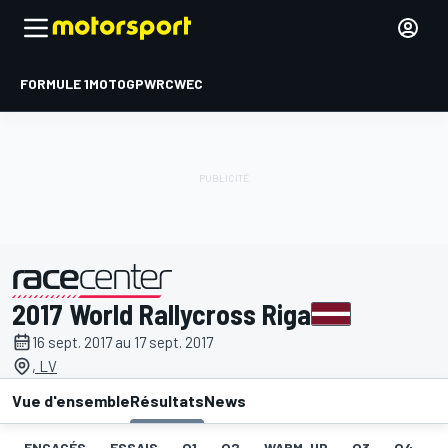
FORMULE 1
MOTOGP
WRC
WEC
2017 World Rallycross Riga
présenté par
16 sept. 2017 au 17 sept. 2017
, LV
Vue d'ensemble
Résultats
News
ENGAGÉS
ESSAIS
Q1
Q2
WARM-UP
Q3
Q4
I