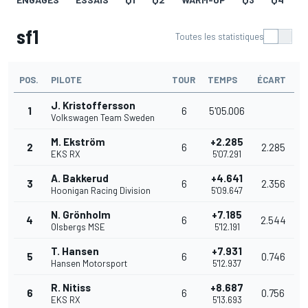
sf1
Toutes les statistiques
POS.
PILOTE
TOUR
TEMPS
ÉCART
J. Kristoffersson
1
6
5'05.006
Volkswagen Team Sweden
M. Ekström
+2.285
2
6
2.285
EKS RX
5'07.291
A. Bakkerud
+4.641
3
6
2.356
Hoonigan Racing Division
5'09.647
N. Grönholm
+7.185
4
6
2.544
Olsbergs MSE
5'12.191
T. Hansen
+7.931
5
6
0.746
Hansen Motorsport
5'12.937
R. Nitiss
+8.687
6
6
0.756
EKS RX
5'13.693