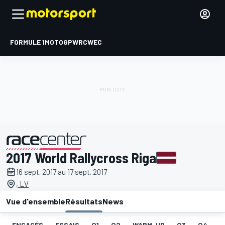
FORMULE 1
MOTOGP
WRC
WEC
2017 World Rallycross Riga
présenté par
16 sept. 2017 au 17 sept. 2017
, LV
Vue d'ensemble
Résultats
News
ENGAGÉS
ESSAIS
Q1
Q2
WARM-UP
Q3
Q4
I