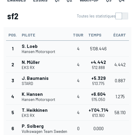
sf2
Toutes les statistiques
POS.
PILOTE
TOUR
TEMPS
ÉCART
S. Loeb
1
4
5'08.446
Hansen Motorsport
N. Müller
+4.442
2
4
4.442
EKS RX
5'12.888
J. Baumanis
+5.329
3
4
0.887
STARD
5'13.775
K. Hansen
+6.604
4
4
1.275
Hansen Motorsport
5'15.050
T. Heikkinen
+1'04.714
5
4
58.110
EKS RX
6'13.160
P. Solberg
6
0
0.000
Volkswagen Team Sweden