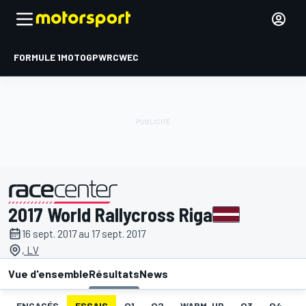
FORMULE 1
MOTOGP
WRC
WEC
2017 World Rallycross Riga
présenté par
16 sept. 2017 au 17 sept. 2017
, LV
Vue d'ensemble
Résultats
News
ENGAGÉS
ESSAIS
Q1
Q2
WARM-UP
Q3
Q4
I