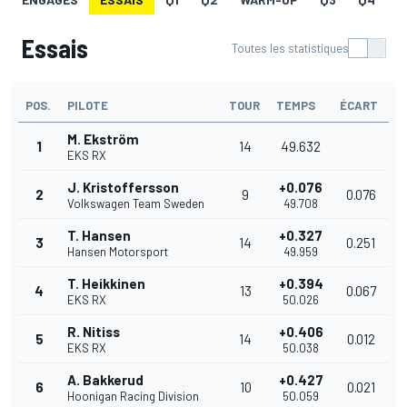
Essais
Toutes les statistiques
POS.
PILOTE
TOUR
TEMPS
ÉCART
M. Ekström
1
14
49.632
EKS RX
J. Kristoffersson
+0.076
2
9
0.076
Volkswagen Team Sweden
49.708
T. Hansen
+0.327
3
14
0.251
Hansen Motorsport
49.959
T. Heikkinen
+0.394
4
13
0.067
EKS RX
50.026
R. Nitiss
+0.406
5
14
0.012
EKS RX
50.038
A. Bakkerud
+0.427
6
10
0.021
Hoonigan Racing Division
50.059