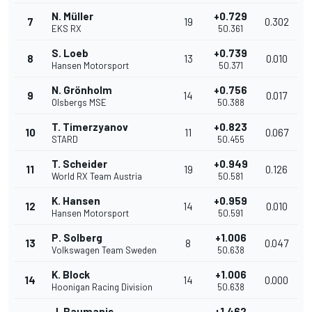
N. Müller
+0.729
7
19
0.302
EKS RX
50.361
S. Loeb
+0.739
8
13
0.010
Hansen Motorsport
50.371
N. Grönholm
+0.756
9
14
0.017
Olsbergs MSE
50.388
T. Timerzyanov
+0.823
10
11
0.067
STARD
50.455
T. Scheider
+0.949
11
19
0.126
World RX Team Austria
50.581
K. Hansen
+0.959
12
14
0.010
Hansen Motorsport
50.591
P. Solberg
+1.006
13
8
0.047
Volkswagen Team Sweden
50.638
K. Block
+1.006
14
14
0.000
Hoonigan Racing Division
50.638
J. Baumanis
+1.462