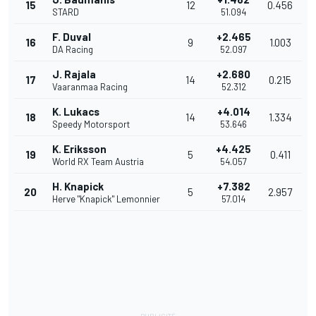
15
12
0.456
STARD
51.094
F. Duval
+2.465
16
9
1.003
DA Racing
52.097
J. Rajala
+2.680
17
14
0.215
Vaaranmaa Racing
52.312
K. Lukacs
+4.014
18
14
1.334
Speedy Motorsport
53.646
K. Eriksson
+4.425
19
5
0.411
World RX Team Austria
54.057
H. Knapick
+7.382
20
5
2.957
Herve "Knapick" Lemonnier
57.014