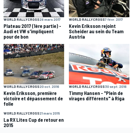
WORLD RALLYCROSS
7 févr. 2017
WORLD RALLYCROSS
29 mars 2017
Kevin Eriksson rejoint
Plateau 2017 (1ère partie) -
Scheider au sein du Team
Audi et VW s'impliquent
Austria
pour de bon
WORLD RALLYCROSS
20 oct. 2016
WORLD RALLYCROSS
30 sept. 2016
Kevin Eriksson, première
Timmy Hansen - "Plein de
victoire et dépassement de
virages différents" à Riga
folie
WORLD RALLYCROSS
21 mars 2015
La RX Lites Cup de retour en
2015