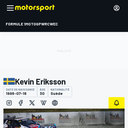
FORMULE 1
MOTOGP
WRC
WEC
Kevin Eriksson
DATE DE NAISSANCE
ÂGE
NATIONALITÉ
1996-07-16
30
Suède