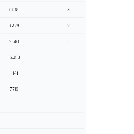
0.018
3
3.329
2
2.391
1
13.350
1.141
7.719