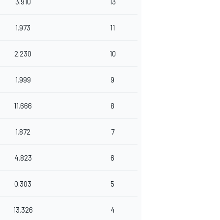
3.910
13
1.973
11
2.230
10
1.999
9
11.666
8
1.872
7
4.823
6
0.303
5
13.326
4