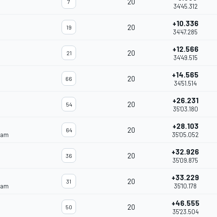
20
7
34'45.312
+10.336
20
19
34'47.285
+12.566
20
21
34'49.515
+14.565
20
66
34'51.514
+26.231
20
54
35'03.180
+28.103
20
64
eam
35'05.052
+32.926
20
36
35'09.875
+33.229
20
31
eam
35'10.178
+46.555
20
50
35'23.504