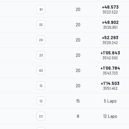
+46.573
20
91
35'23.522
+49.902
20
33
35'26.851
+52.293
20
20
35'29.242
+1'05.643
20
23
35'42.592
+1'06.784
20
63
35'43.733
+1'14.503
20
13
35'51.452
15
5 Laps
12
8
12 Laps
22