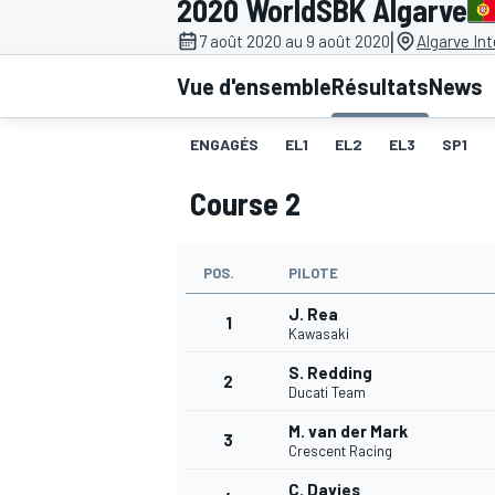
2020 WorldSBK Algarve
|
7 août 2020 au 9 août 2020
Algarve Int
Vue d'ensemble
Résultats
News
ENGAGÉS
EL1
EL2
EL3
SP1
MOTOGP
Course 2
POS.
PILOTE
J. Rea
1
Kawasaki
S. Redding
2
Ducati Team
M. van der Mark
3
Crescent Racing
C. Davies