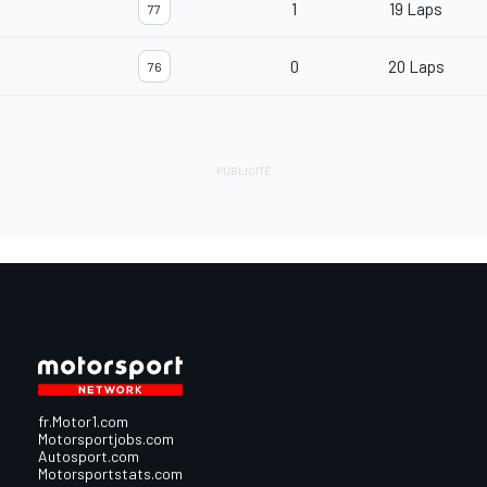
1
19 Laps
77
0
20 Laps
76
fr.Motor1.com
Motorsportjobs.com
Autosport.com
Motorsportstats.com