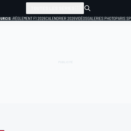
TOUTES LES SÉRIES
URCIS :
RÈGLEMENT F1 2026
CALENDRIER 2026
VIDÉOS
GALERIES PHOTO
PARIS S