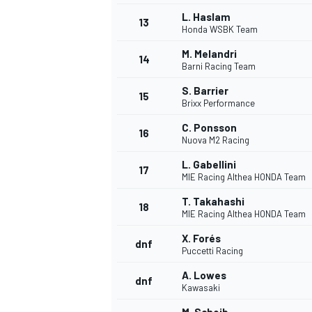
L. Haslam
13
Honda WSBK Team
M. Melandri
14
Barni Racing Team
S. Barrier
15
Brixx Performance
C. Ponsson
16
Nuova M2 Racing
L. Gabellini
17
MIE Racing Althea HONDA Team
T. Takahashi
18
MIE Racing Althea HONDA Team
X. Forés
dnf
Puccetti Racing
A. Lowes
dnf
Kawasaki