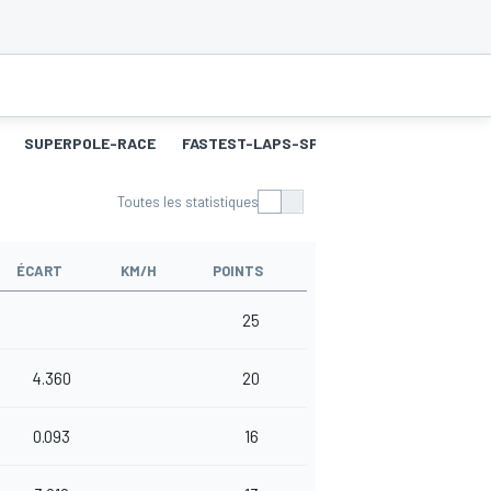
SUPERPOLE-RACE
FASTEST-LAPS-SP
COURSE 2
MEILL
Toutes les statistiques
ÉCART
KM/H
POINTS
25
4.360
20
0.093
16