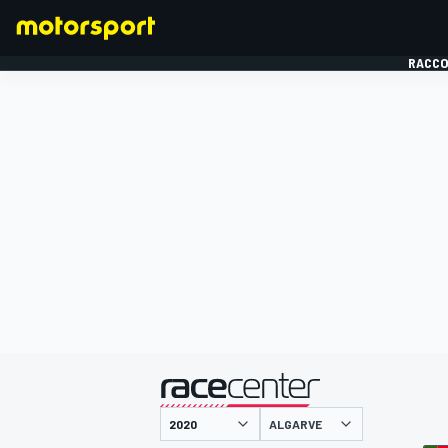
RACCO
FORMULE 1
présenté par
ALGARVE