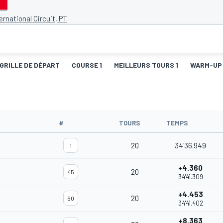
ernational Circuit, PT
GRILLE DE DÉPART
COURSE 1
MEILLEURS TOURS 1
WARM-UP
#
TOURS
TEMPS
20
34'36.949
1
+4.360
20
45
34'41.309
+4.453
20
60
34'41.402
+8.363