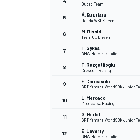
4
Ducati Team
Á. Bautista
5
WRC
Honda WSBK Team
M. Rinaldi
6
Team Go Eleven
T. Sykes
7
BMW Motorrad Italia
T. Razgatlioglu
8
Crescent Racing
F. Caricasulo
9
GRT Yamaha WorldSBK Junior T
L. Mercado
10
Motocorsa Racing
WEC
G. Gerloff
11
GRT Yamaha WorldSBK Junior T
E. Laverty
12
BMW Motorrad Italia